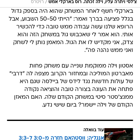
/
צ'לסי ויתרה עליו, וילה זכתה. רוס בארקלי אמש
רויטרס
בארקלי חשף לאחר המשחק שהוא היה בספק גדול
בגלל פציעה בברך ואמר: "הייתי 50-50 השבוע, אבל
הרופא שלנו עשה עבודה ממש טובה כדי להכשיר
אותי. הוא אמר לי שאכבוש גול במשחק הזה והוא
צדק, אני מקדיש לו את הגול. המאמן נותן לי לשחק
ואני ממש נהנה פה".
אסטון וילה ממוקמת שנייה עם משחק פחות
מאברטון המוליכה ובמחזור הקרוב מצפה לה "דרבי"
של עולות חדשות נגד לידס של ביילסה שגם היא
פתחה את העונה בצורה טובה והוציאה נקודה
ממנצ'סטר סיטי במשחק הקודם שלה. האם המאזן
הקודם של וילה יישמר? ביום שישי נדע.
עוד בוואלה
אנגליה: ווסטהאם חזרה מ-3:0 ל-3:3