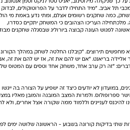
 כך שניקולה מילוטינוב, יאניס סטרלניקס וסמן אנטונוב נ
כבי תל אביב. "מיד התחילו לדבר על הפרוטוקולים, לבדוק
משחק, כמה שחקנים רשומים אצלם, ומתי נדע באמת מי הול
 מלכתחילה העריכו הצהובים כי המשחק יתקיים כסדרו,
שונה לפגוש העונה קבוצה ביורוליג שבסגלה שחקנים מבוד
ולא מחפשים תירוצים. "קיבלנו החלטה לשחק במהלך הקורונה
אלייז'ה בריאנט. "אם יש להם את זה, אז יש להם את זה, אנ
דברים: "זה רק ערב אחד, משחק אחד וטסים עם המטוס שלנו
, במועדון לא יודעים כיצד זה ישפיע על הצורה בה ייגשו
אישר ספרופולוס. ולמרות המצב המובנה והמובן מאליו במצי
וינו להיכנס לעניינים וללמוד ממה שקורה אצל אחרים, ולא לה
רות שתי בדיקות קורונה בשבוע - הראשונה שלושה ימים לפנ