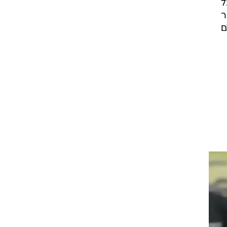
ל
ר
ם