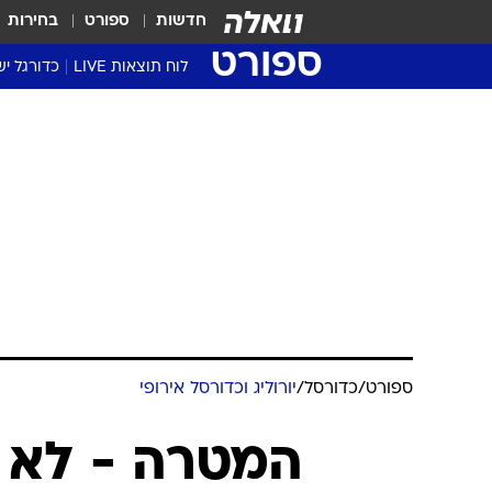
חדשות
ספורט
בחירות
ספורט
לוח תוצאות LIVE
כדורגל יש
ליגת העל Winner
סטט' ליגת
גביע המדי
גביע הטוט
שגרירים
נבחרות י
ליגה לאומ
ליגה א'
ספורט
/
כדורסל
/
יורוליג וכדורסל אירופי
המטרה - לא 