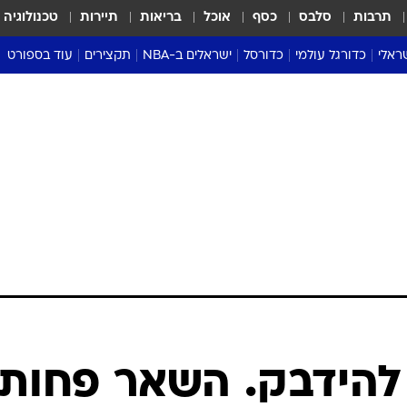
תרבות
סלבס
כסף
אוכל
בריאות
תיירות
טכנולוגיה
ראלי
כדורגל עולמי
כדורסל
ישראלים ב-NBA
תקצירים
עוד בספורט
ליגה אנגלית
ליגת העל
דני אבדיה
מונדיאל 2026
 העל
ליגה ספרדית
דאבל דריבל
NBA
נה
ליגה איטלקית
יורוליג וכדורסל אירופי
טבלאות
ו
ליגה גרמנית
ליגה לאומית
פודקאסטים
ליגה צרפתית
נבחרות ישראל בכדורסל
מסכמים מחזור
שראל
ליגת האלופות
כדורסל נשים
אבא של שבת
ית
הליגה האירופית
מעל הטבעת
דרום אמריקה
סערה בממלכה
טניס
טראש טוק
ספורט אמריקא
להידבק. השאר פחות
פוקר