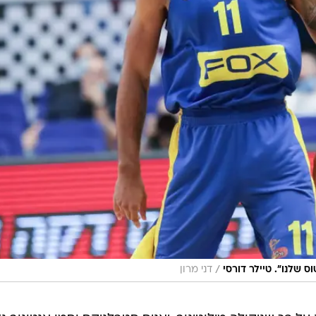
/
 שלנו". טיילר דורסי
דני מרון