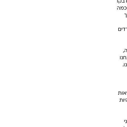
דבקו
 כמה
ך
דים
,
חנו
.
אות
יות
י