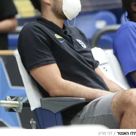
/
תלו האנטר
דני מרון