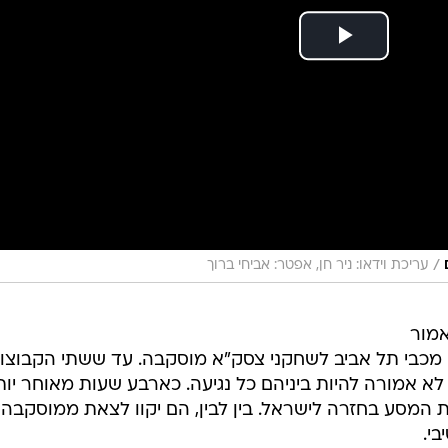
/
עריכת וידאו: ניר חן, אפטר: אביחי ברוך
שי), בערך בשעה 19:00, אמור
מכבי תל אביב לשחקני צסק"א מוסקבה. עד ששתי הקבוצו
א אמורה להיות ביניהם כל נגיעה. כארבע שעות מאוחר יות
ת המסע בחזרה לישראל. בין לבין, הם יקוו לצאת ממוסקבה
בי.