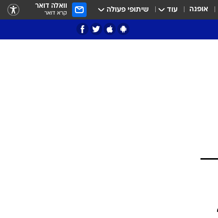
וואלה דואר
אופנה
עוד
שיתופי פעולה
קרא דואר
ציון 3
דאבל דריבל
י