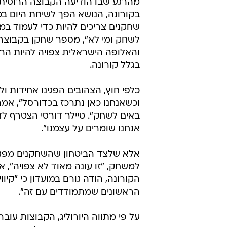
מהרגע שבו הודיעה הקבוצה הרוסית על
בקורונה, הנושא הפך לשיחת היום במ
שחקנים צריכים להיות כדי לעמוד ב
לשחק ומי לא", מספר שחקן בקבוצה.
והאלופה הישראלית צפויה להיות הרא
בגלל קורונה.
כלפי חוץ, הצהובים הפגינו אחידות 
וכשאנחנו כאן נתרכז בכדורסל", אמר 
באים לשחק". טיילר דורסי הצטרף ל
אנחנו שומרים על עצמנו".
אלא שלצד הביטחון שהשחקנים מפגינים
למשחק, "זו עונה מאוד לא צפויה", 
הקורונה, הודה גורם במועדון כי "קיו
הראשונים שמתמודדים עם זה".
על פי מתווה היורוליג, הקבוצות עוב