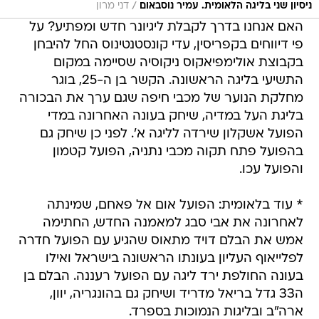
/
ניסיון שני בליגה הלאומית. עמיר נוסבאום
דני מרון
האם אנחנו בדרך לקבלת ליגיונר חדש ומפתיע? על
פי דיווחים בקפריסין, עדי קונסטנטינוס החל להיבחן
בקבוצת אולימפיאקוס ניקוסיה שסיימה במקום
התשיעי בליגה הראשונה. הקשר בן ה-25, בוגר
מחלקת הנוער של מכבי חיפה שגם ערך את הבכורה
בליגת העל במדיה, שיחק בעונה האחרונה במדי
הפועל אשקלון שירדה לליגה א'. לפני כן שיחק גם
בהפועל פתח תקוה מכבי נתניה, הפועל קטמון
והפועל עכו.
* עוד בלאומית: הפועל אום אל פאחם, שמינתה
לאחרונה את אבי סבג למאמנה החדש, החתימה
אמש את הבלם דויד מתאוס שהגיע עם הפועל חדרה
לפלייאוף העליון בעונתו הראשונה בישראל ואילו
בעונה החולפת ירד ליגה עם הפועל רעננה. הבלם בן
ה33 גדל בריאל מדריד ושיחק גם בהונגריה, יוון,
ארה"ב ובליגות הנמוכות בספרד.