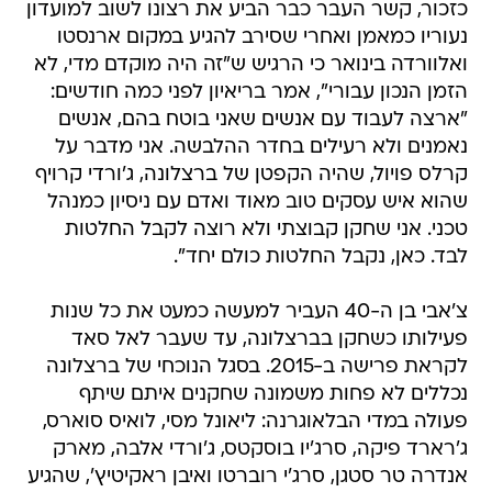
כזכור, קשר העבר כבר הביע את רצונו לשוב למועדון
נעוריו כמאמן ואחרי שסירב להגיע במקום ארנסטו
ואלוורדה בינואר כי הרגיש ש"זה היה מוקדם מדי, לא
הזמן הנכון עבורי", אמר בריאיון לפני כמה חודשים:
"ארצה לעבוד עם אנשים שאני בוטח בהם, אנשים
נאמנים ולא רעילים בחדר ההלבשה. אני מדבר על
קרלס פויול, שהיה הקפטן של ברצלונה, ג'ורדי קרויף
שהוא איש עסקים טוב מאוד ואדם עם ניסיון כמנהל
טכני. אני שחקן קבוצתי ולא רוצה לקבל החלטות
לבד. כאן, נקבל החלטות כולם יחד".
צ'אבי בן ה-40 העביר למעשה כמעט את כל שנות
פעילותו כשחקן בברצלונה, עד שעבר לאל סאד
לקראת פרישה ב-2015. בסגל הנוכחי של ברצלונה
נכללים לא פחות משמונה שחקנים איתם שיתף
פעולה במדי הבלאוגרנה: ליאונל מסי, לואיס סוארס,
ג'רארד פיקה, סרג'יו בוסקטס, ג'ורדי אלבה, מארק
אנדרה טר סטגן, סרג'י רוברטו ואיבן ראקיטיץ', שהגיע