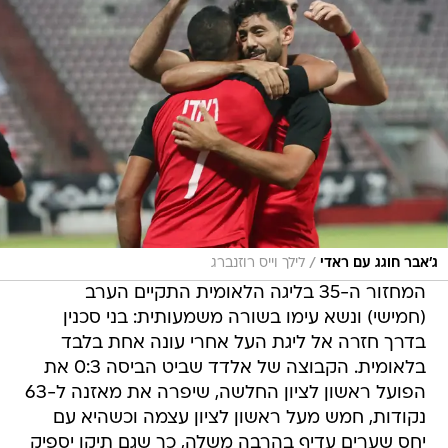
/
ג'אבר חוגג עם ראדי
לילך וייס רוזנברג
המחזור ה-35 בליגה הלאומית התקיים הערב
(חמישי) ונשא עימו בשורה משמעותית: בני סכנין
בדרך חזרה אל ליגת העל אחרי עונה אחת בלבד
בלאומית. הקבוצה של אלדד שביט הביסה 0:3 את
הפועל ראשון לציון החלשה, שיפרה את מאזנה ל-63
נקודות, חמש מעל ראשון לציון עצמה וכשהיא עם
יחס שערים עדיף בהרבה משלה, כך שגם תיקו יספיק