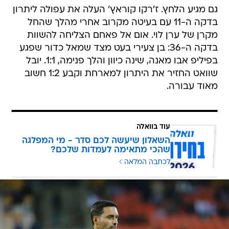
גם מגיע הלחץ. ז'רקו קוראץ' העלה את עפולה ליתרון
בדקה ה-11 עם בעיטה מקרוב אחרי מהלך שהחל
מקרן של ערן לוי. אום אל פאחם הצליחה להשוות
בדקה ה-36: בן צעירי בעט מצד שמאל כדור שפגע
בפיליפ אבו מאנה, שינה כיוון והלך פנימה, 1:1. יובל
שוואט החזיר את היתרון למארחת וקבע 1:2 חשוב
מאוד עבורה.
עוד בוואלה
השאלון שיעשה לכם סדר - מי המפלגה
שהכי מתאימה לעמדות שלכם?
לכתבה המלאה