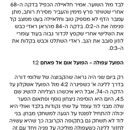
לבד מול השוער. אמיר חלאיילה הכפיל בדקה ה-68
אחרי שטוויזר פרץ מימין והעביר מסירת רוחב, מתן
עמבר הדף לא מספיק טוב וחלאיילה בעט ממצב קל
פנימה את ה-0:2. בדקה ה-84 מהראן ראדי כבש
את השלישי אחרי שקפץ לכדור גבוה בעוד עומרי
לוזון סובב את הגב. ראדי השתלט וכבש בקלות את
ה-0:3.
הפועל עפולה - הפועל אום אל פאחם
1:2
רק ביום שני היה נראה שהקבוצה של שלומי דורה
בדרך לליגה א' כשפיגרה 4:2 מול הפועל אשקלון עד
הדקה ה-74, אבל היא איכשהו הצליחה להשיג שם
4:5, היום היא הוסיפה ניצחון נוסף ופתאום הפער
שלה מבני לוד עומד על שתי נקודות בלבד ואולי היא
יכולה להתחיל לפנטז על הגעה למשחקי מבחן. בני
לוד לא תשחק גם בתקופה הקרובה כך שהיא עשויה
לחזור לליגה כשעפולה מוליכה על פניה ויחד עם זה