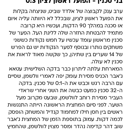
בני סכנין - הפועל ראשון לציון 0:3
ערב ענק לקבוצה של אלדד שביט, שניצחה בקלות
את הפועל ראשון לציון, שבכלל לא היוותה עליה איום
או סכנה במהלך 90 הדקות, ועכשיו היא קרובה
מתמיד להבטחת החזרה שלה לליגת העל. הפער של
סכנין מראשון עומד עכשיו על חמש נקודות כששני
משחקים נותרו ובנוסף לפער הנקודות יש גם הפרש
של 14 שערים בין שתיהן, כך שקשה מאוד לראות את
סכנין לא עולה.
המארחת עלתה ליתרון כבר בדקה השלישית: עטאא
ג'אבר הכניס מסירת עומק יפה לאמרי וולשמן, שסיים
עם הרבה רגש וכבש את ה-0:1 של סכנין. בדקה
ה-32 סכנין כמעט כבשה את השני אחרי שראדי
העביר מסירת רוחב לוולשמן, שבעט מקרוב מעל
השער. לפני סיום המחצית הראשונה הייתה התנגשות
ראשים בין חסן חילו למחמוד קנדיל והמשחק הופסק
לכמה דקות. עמוק בתוספת הזמן של המחצית ג'אבר
שוב דהר קדימה נהדר ומסר מצוין לוולשמן, שהחמיץ