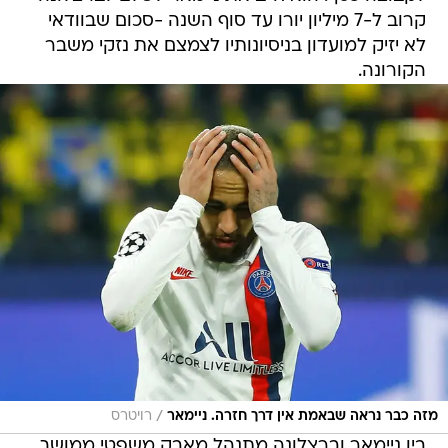
קרוב ל-7 מיליון יורו עד סוף השנה -סכום שבוודאי
לא יזיק למועדון בניסיונותיו לצמצם את נזקי משבר
הקורונה.
/
מזה כבר נראה שבאמת אין דרך חזרה. ניימאר
רויטרס
בין ניימאר וברצלונה מתנהל מאבק משפטי ממושך