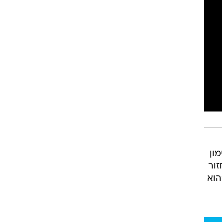
רוגבי וקריקט
גולף
ביליארד
תקצירים
ון
) במסגרת המחזור
הוא