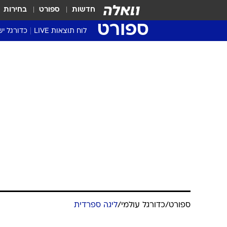
חדשות
ספורט
בחירות
ספורט
לוח תוצאות LIVE
כדורגל יש
ליגת העל Winner
סטט' ליגת
גביע המדי
גביע הטוט
שגרירים
נבחרות י
ליגה לאומ
ליגה א'
ספורט
/
כדורגל עולמי
/
ליגה ספרדית