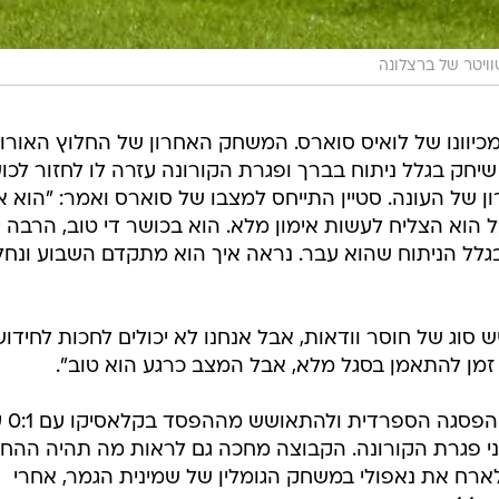
ויטר של ברצלונה
כיוונו של לואיס סוארס. המשחק האחרון של החלוץ האורוגו
הוא לא שיחק בגלל ניתוח בברך ופגרת הקורונה עזרה לו לחזור לכ
 של העונה. סטיין התייחס למצבו של סוארס ואמר: "הוא 
וא הצליח לעשות אימון מלא. הוא בכושר די טוב, הרבה י
לל הניתוח שהוא עבר. נראה איך הוא מתקדם השבוע ונחל
ש סוג של חוסר וודאות, אבל אנחנו לא יכולים לחכות לחידוש
ר זמן להתאמן בסגל מלא, אבל המצב כרגע הוא טוב".
ברצלונה הצליחה לכבוש 
ני פגרת הקורונה. הקבוצה מחכה גם לראות מה תהיה ההח
לארח את נאפולי במשחק הגומלין של שמינית הגמר, אחרי