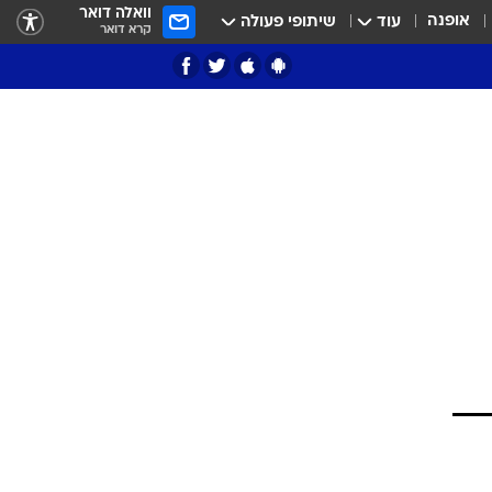
וואלה דואר
אופנה
עוד
שיתופי פעולה
קרא דואר
ציון 3
דאבל דריבל
י