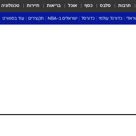
תרבות
סלבס
כסף
אוכל
בריאות
תיירות
טכנולוגיה
ראלי
כדורגל עולמי
כדורסל
ישראלים ב-NBA
תקצירים
עוד בספורט
ליגה אנגלית
ליגת העל
דני אבדיה
מונדיאל 2026
 העל
ליגה ספרדית
דאבל דריבל
NBA
נה
ליגה איטלקית
יורוליג וכדורסל אירופי
טבלאות
ו
ליגה גרמנית
ליגה לאומית
פודקאסטים
ליגה צרפתית
נבחרות ישראל בכדורסל
מסכמים מחזור
שראל
ליגת האלופות
כדורסל נשים
אבא של שבת
ית
הליגה האירופית
מעל הטבעת
דרום אמריקה
סערה בממלכה
טניס
טראש טוק
ספורט אמריקא
פוקר