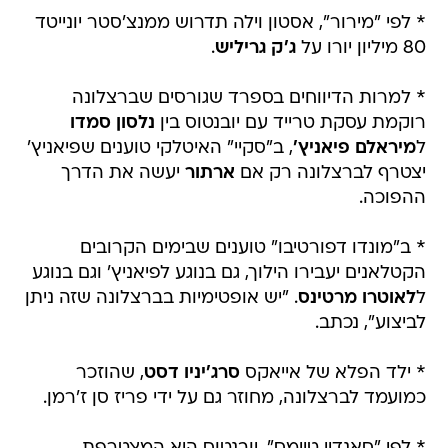
* לפי "מירור", אסטון וילה תדרוש ממנצ'סטר יונייטד
80 מיליון יורו על
ג'ק גריליש
.
* למרות הדיווחים בספרד שגורסים שברצלונה
רוקמת עסקת טרייד עם יובנטוס בין
נלסון סמדו
ל
מיראלם פיאניץ'
, ב"סקיי" האיטלקי טוענים שפיאניץ'
יצטרף לברצלונה רק אם
ארתור
יעשה את הדרך
ההפוכה.
* ב"מונדו דפורטיבו" טוענים שבימים הקרובים
הקטלאנים יעבירו הילוך, גם בנוגע לפיאניץ' וגם בנוגע
ל
לאוטרו מרטינס
. "יש אופטימיות בברצלונה שזה ניתן
לביצוע", נכתב.
* ילד הפלא של אייאקס
סרג'יניו דסט
, שהוזכר
כמועמד לברצלונה, מחוזר גם על ידי פריז סן ז'רמן.