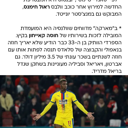
* לפי "סאנדיי טיימס", יובנטוס היא המצטרפת
החדשה למירוץ אחר כוכב וולבס
ראול חימנס
,
המבוקש גם במנצ'סטר יונייטד.
* ב"מארקה" מדווחים שוולנסיה היא המועמדת
המובילה לזכות בשירותיו של
חוסה קאייחון
בקיץ.
הספרדי הוותיק בן ה-33 כבר הודיע שלא יאריך חוזה
בנאפולי והקבוצה של סלאדס תנסה לפתות אותו עם
חוזה לשנתיים בשכר עונתי של 3.5 מיליון דולר. גם
אברטון, ויאריאל וסביליה מעוניינות בשחקן שגדל
בריאל מדריד.