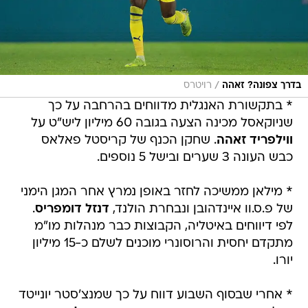
/
בדרך צפונה? זאהה
רויטרס
* בתקשורת האנגלית מדווחים בהרחבה על כך
שניוקאסל מכינה הצעה בגובה 60 מיליון ליש"ט על
ווילפריד זאהה
. שחקן הכנף של קריסטל פאלאס
כבש העונה 3 שערים ובישל 5 נוספים.
* מילאן ממשיכה לחזר באופן נמרץ אחר המגן הימני
של פ.ס.וו איינדהובן ונבחרת הולנד,
דנזל דומפריס
.
לפי דיווחים באיטליה, הקבוצות כבר מנהלות מו"מ
מתקדם יחסית והרוסונרי מוכנים לשלם כ-15 מיליון
יורו.
* אחרי שבסוף השבוע דווח על כך שמנצ'סטר יונייטד