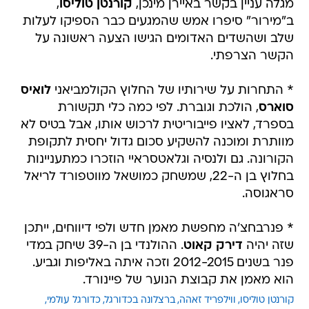
מגלה עניין בקשר באיירן מינכן,
קורנטן טוליסו
,
ב"מירור" סיפרו אמש שהמגעים כבר הספיקו לעלות
שלב ושהשדים האדומים הגישו הצעה ראשונה על
הקשר הצרפתי.
* התחרות על שירותיו של החלוץ הקולמביאני
לואיס
סוארס
, הולכת וגוברת. לפי כמה כלי תקשורת
בספרד, לאציו פייבוריטית לרכוש אותו, אבל בטיס לא
מוותרת ומוכנה להשקיע סכום גדול יחסית לתקופת
הקורונה. גם ולנסיה וגלאטסראיי הוזכרו כמתעניינות
בחלוץ בן ה-22, שמשחק כמושאל מווטפורד לריאל
סראגוסה.
* פנרבחצ'ה מחפשת מאמן חדש ולפי דיווחים, ייתכן
שזה יהיה
דירק קאוט
. ההולנדי בן ה-39 שיחק במדי
פנר בשנים 2012-2015 וזכה איתה באליפות וגביע.
הוא מאמן את קבוצת הנוער של פיינורד.
קורנטן טוליסו
ווילפריד זאהה
ברצלונה בכדורגל
כדורגל עולמי