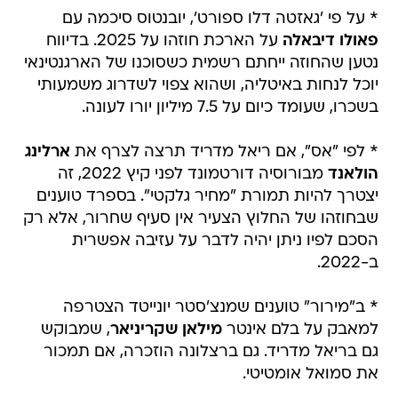
* על פי 'גאזטה דלו ספורט', יובנטוס סיכמה עם
פאולו דיבאלה
על הארכת חוזהו על 2025. בדיווח
נטען שהחוזה ייחתם רשמית כשסוכנו של הארגנטינאי
יוכל לנחות באיטליה, ושהוא צפוי לשדרוג משמעותי
בשכרו, שעומד כיום על 7.5 מיליון יורו לעונה.
* לפי "אס", אם ריאל מדריד תרצה לצרף את
ארלינג
הולאנד
מבורוסיה דורטמונד לפני קיץ 2022, זה
יצטרך להיות תמורת "מחיר גלקטי". בספרד טוענים
שבחוזהו של החלוץ הצעיר אין סעיף שחרור, אלא רק
הסכם לפיו ניתן יהיה לדבר על עזיבה אפשרית
ב-2022.
* ב"מירור" טוענים שמנצ'סטר יונייטד הצטרפה
למאבק על בלם אינטר
מילאן שקריניאר
, שמבוקש
גם בריאל מדריד. גם ברצלונה הוזכרה, אם תמכור
את סמואל אומטיטי.