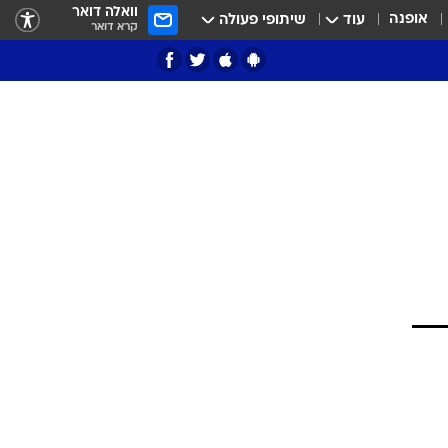
וואלה דואר
אופנה
עוד
שיתופי פעולה
קרא דואר
ציון 3
דאבל דריבל
י