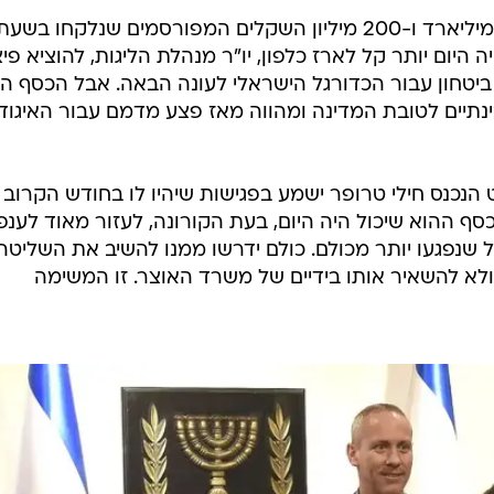
אם היו נשארים בקופת הטוטו אותם מיליארד ו-200 מיליון השקלים המפורסמים שנלקחו בשע
היום יותר קל לארז כלפון, יו"ר מנהלת הליגות, להוציא פיצ
שת ביטחון עבור הכדורגל הישראלי לעונה הבאה. אבל הכסף ה
נתיים לטובת המדינה ומהווה מאז פצע מדמם עבור האיגוד
נכנס חילי טרופר ישמע בפגישות שיהיו לו בחודש הקרוב 
ף ההוא שיכול היה היום, בעת הקורונה, לעזור מאוד לענפי
שנפגעו יותר מכולם. כולם ידרשו ממנו להשיב את השליטה
לא להשאיר אותו בידיים של משרד האוצר. זו המשימה