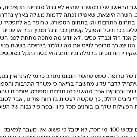
 תפקיד השר הראשון שלו במשרד שהוא לא גדול מבחינה תקציבית, 
ב, השרה היוצאת, שאפילו זכתה לדמות משלה בארץ נהדר
 בתחום התרבות והן בתחום הספורט. טרופר בא לתפקיד ע
לים בכדורסל והפועל קטמון בכדורגל ומבין דבר או שניים
ק אנד רול ונבדל פסיבי, לא יודע מה מחכה מתחת לפני הש
זו יצטרך טרופר לגייס את מה שלמד בלחימה בשטח בנוי
קידיו החינוכיים ברמלה ובירוחם, הוא בטח נתקל במוקשים
רת של טרופר, שמע שהשר הנכנס מסרב כרגע להתראיין בטע
יתחיל לדבר עליו. מחשבה בריאה כי משרד התרבות והספו
ונים ורחוקים אחד מהשני כמו תרבות וספורט. אומרים שהב
 ג'ובים לחלק, כך שקשה לעשות בו רווח פוליטי, אבל לטוב
הפעילות שלך בו בוחנים מכל כיוון ובפרופיל גבוה של העו
טרופר נכנס לתפקיד ברגע קריטי ואם יבקש 100 ימי חסד, לא יקבל כי פשוט אין. מעבר למאבק