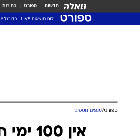
חדשות
ספורט
בחירות
ספורט
לוח תוצאות LIVE
כדורגל יש
ליגת העל Winner
סטט' ליגת
גביע המדי
גביע הטוט
שגרירים
נבחרות י
ליגה לאומ
ליגה א'
ספורט
/
ענפים נוספים
אין 100