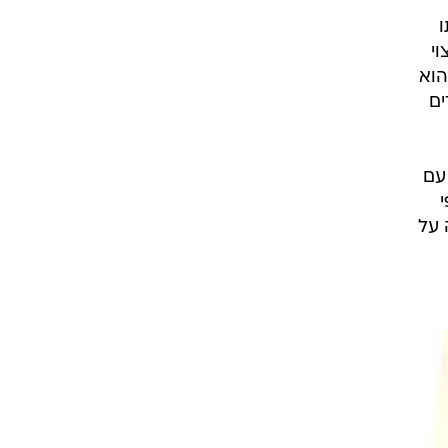
תו
וי
הוא
ים
עם
 על