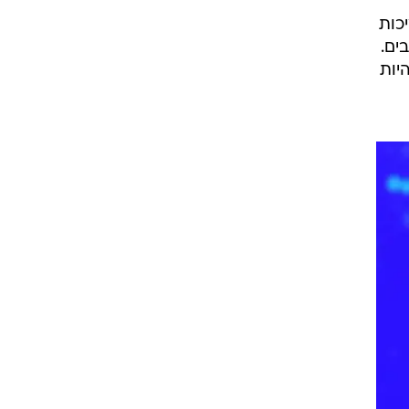
כות
ים.
יות