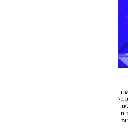
אחד
קיבל
ים
ים
ות