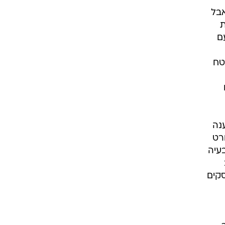
אבל
ת
ם
טח
נה
רט
עיה
סקים