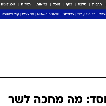
תרבות
סלבס
כסף
אוכל
בריאות
תיירות
טכנולוגיה
ראלי
כדורגל עולמי
כדורסל
ישראלים ב-NBA
תקצירים
עוד בספורט
ליגה אנגלית
ליגת העל
דני אבדיה
מונדיאל 2026
 העל
ליגה ספרדית
דאבל דריבל
NBA
נה
ליגה איטלקית
יורוליג וכדורסל אירופי
טבלאות
ו
ליגה גרמנית
ליגה לאומית
פודקאסטים
ליגה צרפתית
נבחרות ישראל בכדורסל
מסכמים מחזור
שראל
ליגת האלופות
כדורסל נשים
אבא של שבת
ית
הליגה האירופית
מעל הטבעת
דרום אמריקה
סערה בממלכה
טניס
טראש טוק
ספורט אמריקא
 ימי חסד: מה מחכה לשר
פוקר