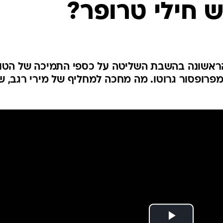
 חילי טרופר?
ענפים נוספים
לוח שידורים
החידה של ספור
ארכיון מדורים
כתבו לנו
הראשונה בהשבת השליטה על כספי התמיכה של הטוט
רופסור גרוטו. מה מחכה למחליף של מירי רגב, ש