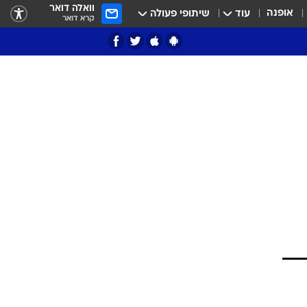
וואלה דואר
אופנה
עוד
שיתופי פעולה
קרא דואר
ציון 3
דאבל דריבל
י