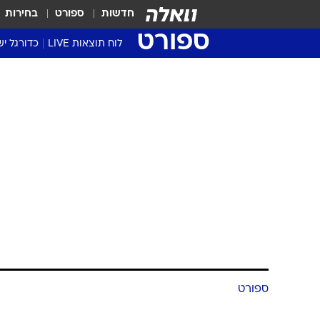
חדשות
ספורט
בחירות
ספורט
לוח תוצאות LIVE
כדורגל יש
ליגת העל Winner
סטט' ליגת
גביע המדי
גביע הטוט
שגרירים
נבחרות י
ליגה לאומ
ליגה א'
ספורט