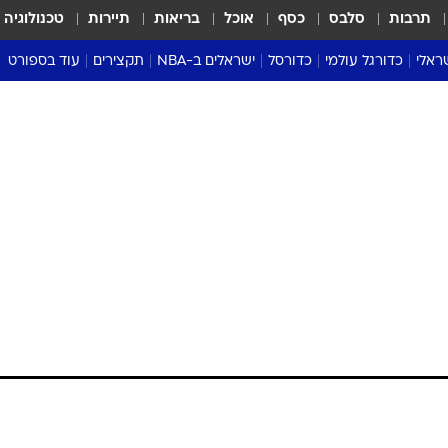
תרבות
סלבס
כסף
אוכל
בריאות
תיירות
טכנולוגיה
ראלי
כדורגל עולמי
כדורסל
ישראלים ב-NBA
תקצירים
עוד בספורט
ליגה אנגלית
ליגת העל
דני אבדיה
מונדיאל 2026
 העל
ליגה ספרדית
דאבל דריבל
NBA
נה
ליגה איטלקית
יורוליג וכדורסל אירופי
טבלאות
ו
ליגה גרמנית
ליגה לאומית
פודקאסטים
ליגה צרפתית
נבחרות ישראל בכדורסל
מסכמים מחזור
שראל
ליגת האלופות
כדורסל נשים
אבא של שבת
ית
הליגה האירופית
מעל הטבעת
דרום אמריקה
סערה בממלכה
טניס
טראש טוק
ספורט אמריקא
פוקר