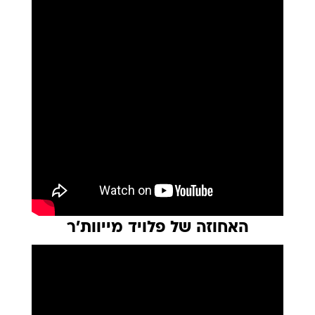
האחוזה של פלויד מייוות'ר