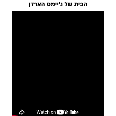
הבית של ג'יימס הארדן