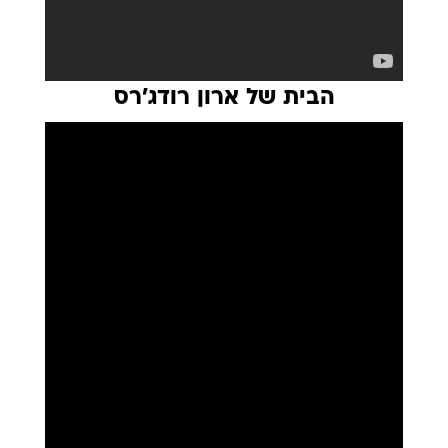
הבית של ארון רודג'רס