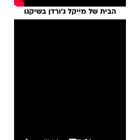
הבית של מייקל ג'ורדן בשיקגו