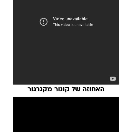
האחוזה של קונור מקגרגור