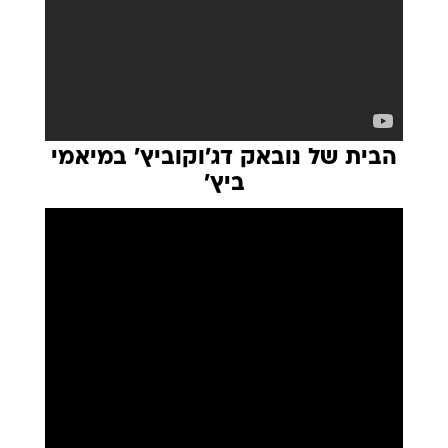
הבית של נובאק דג'וקוביץ' במיאמי
ביץ'