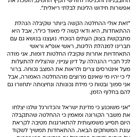
החובבניות והכניסה לחודשי הקיץ החמים, הופכת את
אפשרות חידוש הליגות לבלתי ריאלית".
"זאת אולי ההחלטה הקשה ביותר שקיבלה הנהלת
ההתאחדות, היא ודאי קשה לי מאוד כיו"ר, אבל היא
מתבקשת בצוק העתים הנוכחי. נועצנו בנושא גם עם
חברינו למנהלת הליגות, ראשי אופ"א וראשי
התאחדויות אחרות שקיבלו החלטות דומות. אני מודה
לכל חברי ההנהלה על דיון ענייני, שהצליח להתעלות
מעל אינטרסים צרים ולראות את המצב נכוחה. ברור
לי כי יהיו מי שאינם מרוצים מההחלטה האמורה, אבל
אני סמוך ובטוח כי מידת נכונותה ונחיצותה יתחוורו גם
להם בחלוף הזמן.
"אני משוכנע כי מדינת ישראל והכדורגל שלנו יצלחו
את משבר הקורונה ומאמין כי ההחלטה שהתקבלה
היום תסייע משמעותית להתארגנות מטיבה לקראת
עונת המשחקים הבאה. ההתאחדות תמשיך לשקוד