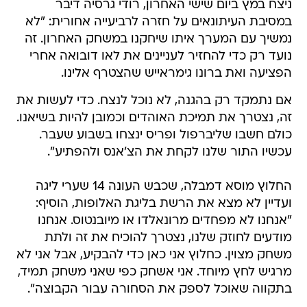
ניצח במץ ביום שישי האחרון, רודי גרסיה דיבר
במסיבת העיתונאים על חזרה לרביעייה אחורית: "לא
נמשיך עם המערך איתו שיחקנו במשחק האחרון. זה
נועד רק כדי להחזיר לעניינים את לאו דובואה אחרי
הפציעה ואת ברונו גימראייש שהצטרף אלינו.
אם נתמקד רק בהגנה, לא נוכל לנצח. כדי לעשות את
זה, נצטרך את תמיכת האוהדים וכמובן להיות בשיאנו.
כולם חשבו שליברפול ופריס ינצחו בשבוע שעבר.
עכשיו התור שלנו לקחת את הצ'אנס ולהפתיע".
החלוץ מוסא דמבלה, שכבש העונה 14 שערי ליגה
ועדיין לא מצא את הרשת בליגת האלופות, הוסיף:
"אנחנו לא מפחדים מרונאלדו או מיובנטוס. אנחנו
מודעים לחוזק שלנו, נצטרך להוכיח את זה ולתת
משחק מצוין. כחלוץ אני כאן כדי להבקיע, אבל אני לא
מרגיש לחץ מיוחד. אני אשחק כפי שאני משחק תמיד,
בתקווה שאוכל לספק את הסחורה עבור הקבוצה".