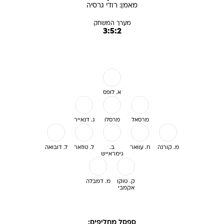
מאמן:
רודי
גרסיה
מערך המשחק
3:5:2
א. לופס
מרסאל
מרסלו
ג. דנאייר
מ. קורנה
ח. עוואר
ב.
ל. טוזאר
ל. דובואה
גימראייש
ק. טוקו
מ. דמבלה
אקמבי
ספסל מחליפים: