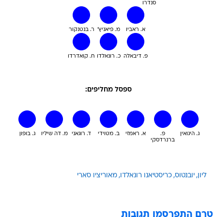
סנדרו
א. ראביו
מ. פיאניץ'
ר. בנטנקור
פ. דיבאלה
כ. רונאלדו
ח. קואדרדו
ספסל מחליפים:
ג. היגואין
פ.
א. ראמזי
ב. מטוידי
ד. רוגאני
מ. דה שיליו
ג. בופון
ברנרדסקי
ליון
יובנטוס
כריסטיאנו רונאלדו
מאוריציו סארי
טרם התפרסמו תגובות