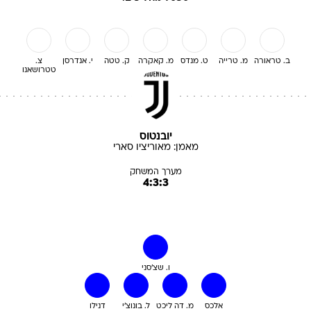
ב. טראורה
מ. טרייה
ט. מנדס
מ. קאקרה
ק. טטה
י. אנדרסן
צ.
טטרושאנו
יובנטוס
מאמן:
מאוריציו
סארי
מערך המשחק
4:3:3
ו. שצ'סני
אלכס
מ. דה ליכט
ל. בונוצ'י
דנילו