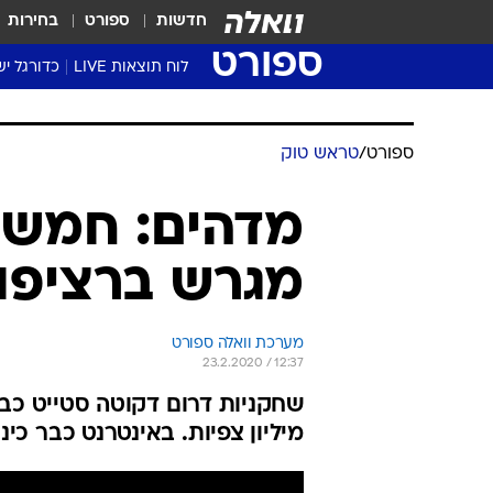
חדשות
ספורט
בחירות
ספורט
לוח תוצאות LIVE
כדורגל יש
ליגת העל Winner
סטט' ליגת
ספורט
/
טראש טוק
גביע המדי
גביע הטוט
מדהים: חמש 
שגרירים
מגרש ברציפו
נבחרות י
ליגה לאומ
ליגה א'
מערכת וואלה ספורט
23.2.2020 / 12:37
מיליון צפיות. באינטרנט כבר כי