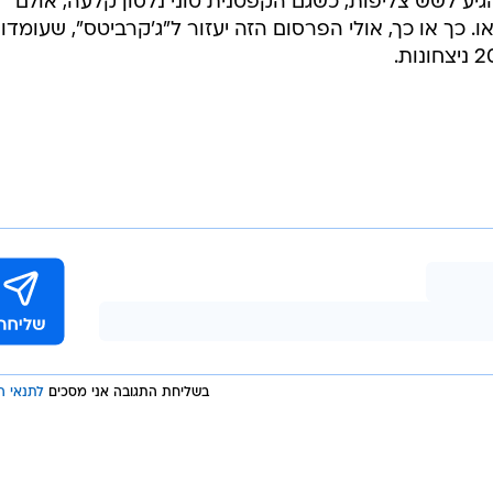
יע לשש צליפות, כשגם הקפטנית טוני נלסון קלעה, אולם
. כך או כך, אולי הפרסום הזה יעזור ל"ג'קרביטס", שעומדו
בשליחת התגובה אני מסכים
לתנאי ה