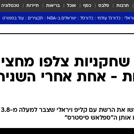
תרבות
סלבס
כסף
אוכל
בריאות
תיירות
טכנולוגיה
ראלי
כדורגל עולמי
כדורסל
ישראלים ב-NBA
תקצירים
עוד בספורט
ליגה אנגלית
ליגת העל
דני אבדיה
מונדיאל 2026
 העל
ליגה ספרדית
דאבל דריבל
NBA
נה
ליגה איטלקית
יורוליג וכדורסל אירופי
טבלאות
ו
ליגה גרמנית
ליגה לאומית
פודקאסטים
שחקניות צלפו מחצי
ליגה צרפתית
נבחרות ישראל בכדורסל
מסכמים מחזור
ת - אחת אחרי השניה
שראל
ליגת האלופות
כדורסל נשים
אבא של שבת
ית
הליגה האירופית
מעל הטבעת
דרום אמריקה
סערה בממלכה
טניס
שחקניות דרום דקוטה סטייט כבשו את הרשת עם קליפ ויראלי שצבר למעלה מ-3.8
טראש טוק
נו אותן ה"ספלאש סיסטרס"
ספורט אמריקא
פוקר