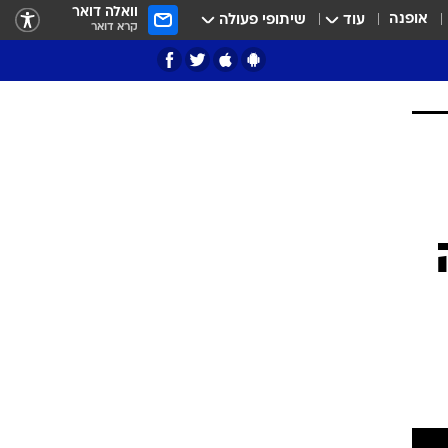
וואלה דואר
אופנה
עוד
שיתופי פעולה
קרא דואר
ציון 3
דאבל דריבל
י