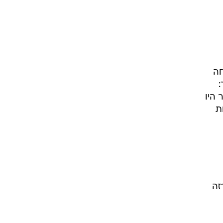
רוגבי וקריקט
גולף
ביליארד
תקצירים
חה
 היו
ת
זה