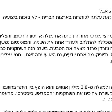
, אבל
זאת עלתה לכותרות בארצות הברית - לא בזכות ביצועיה
חצי מגרש. אחריה ניסתה את מזלה אדיסון הירשמן, והצלי
המכללה להתלהב ולעודד אחת את השניה, והמומנטום נמשך:
ה ג'ורדן פרנד מצאה את הטבעת. בשלב הזה השחקניות כבר
 ת'יוניק. מה אתם יודעים, גם היא עשתה זאת - חמש צליפו
בקליפ שהפך ויראלי תוך זמן קצר צפו למעלה מ-3.8 מיליון אנשים והוא הופץ בין היתר בחשבון
אחד מגופי התקשורת אף כינו את השחקניות "הספלאש סיסטרס", פראפר
טייט.