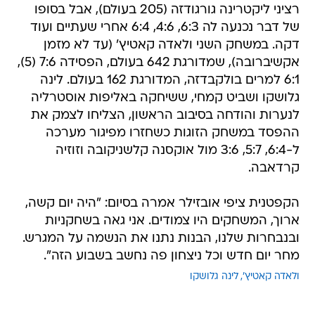
רציני ליקטרינה גורגודזה (205 בעולם), אבל בסופו
של דבר נכנעה לה 6:3, 4:6, 6:4 אחרי שעתיים ועוד
דקה. במשחק השני ולאדה קאטיץ' (עד לא מזמן
אקשיברובה), שמדורגת 642 בעולם, הפסידה 7:6 (5),
6:1 למרים בולקבדזה, המדורגת 162 בעולם. לינה
גלושקו ושביט קמחי, ששיחקה באליפות אוסטרליה
לנערות והודחה בסיבוב הראשון, הצליחו לצמק את
ההפסד במשחק הזוגות כשחזרו מפיגור מערכה
ל-6:4, 5:7, 3:6 מול אוקסנה קלשניקובה וזוזיה
קרדאבה.
הקפטנית ציפי אובזילר אמרה בסיום: "היה יום קשה,
ארוך, המשחקים היו צמודים. אני גאה בשחקניות
ובנבחרות שלנו, הבנות נתנו את הנשמה על המגרש.
מחר יום חדש וכל ניצחון פה נחשב בשבוע הזה".
ולאדה קאטיץ'
לינה גלושקו