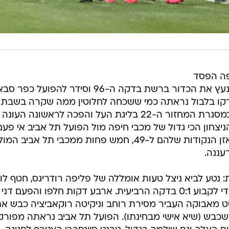
פה הפסד
מרקו בלבול נראתה כמי ששכחה לחלוטין ממה שקרה בשבת
כשהביסה 0:5 את הפועל תל אביב, במסגרת המחזור ה-22 בליגת העל והפכה לראשונה העונה
ניצחון הכי גדול של מכבי חיפה מול הפועל תל אביב אי פעם
בזכות הניצחון שיפרו הירוקים את מאזן הנקודות שלהם ל-49, חמש פחות ממכבי תל אביב
נטע לביא ניצל טעות אומללה של פליפה רודריגס, חטף לו
ובעט כדור אדיר פנימה מ-18 מטר כדי לקבוע 0:1 בדקה הרביעית. ארבע דקות חלפו והפעם דני
סט מאבוקה העביר מסירת רוחב וניקיטה רוקאביציה כבש א
שער הכי קל שלו העונה מבין ה-15 שכבש (שיא אישי מבחינתו). הפועל תל אביב נראתה מפו