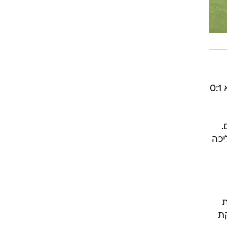
רוגבי וקריקט
גולף
ביליארד
תקצירים
מביך ומפתיע מאוד כשעומר פדידה נעץ את הכדור ברשת בדקה ה-96 וסידר להפועל כפר סבא 0:1
.
 המוליכה
ת
רקת