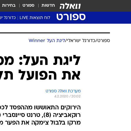
חדשות
ספורט
בחירות
ספורט
לוח תוצאות LIVE
כדורגל יש
ליגת העל Winner
סטט' ליגת
ספורט
/
כדורגל ישראלי
/
ליגת העל Winner
גביע המדי
גביע הטוט
שגרירים
את הפועל תל
נבחרות י
ליגה לאומ
ליגה א'
מערכת וואלה ספורט
4.2.2020 / 20:02
מרקו בלבול צימקה את הפער מ