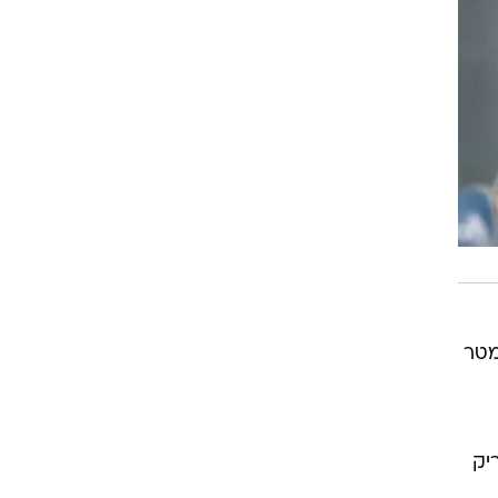
מיותרת ליד הרחבה ואיבד ללביא, ששלף את הרגל ושחרר בעיטה אדירה מ-18 מטר
יק