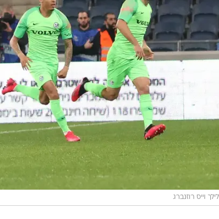
לילך וייס רוזנברג