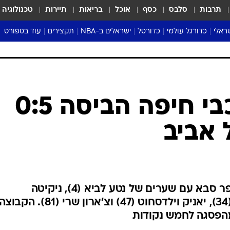
תרבות
סלבס
כסף
אוכל
בריאות
תיירות
טכנולוגיה
ראלי
כדורגל עולמי
כדורסל
ישראלים ב-NBA
תקצירים
עוד בספורט
ליגה אנגלית
ליגת העל
דני אבדיה
מונדיאל 2026
 העל
ליגה ספרדית
דאבל דריבל
NBA
נה
ליגה איטלקית
יורוליג וכדורסל אירופי
טבלאות
ו
ליגה גרמנית
ליגה לאומית
פודקאסטים
ליגת העל: מכבי חיפה הביסה 0:5
ליגה צרפתית
נבחרות ישראל בכדורסל
מסכמים מחזור
 אביב
שראל
ליגת האלופות
כדורסל נשים
אבא של שבת
ית
הליגה האירופית
מעל הטבעת
דרום אמריקה
סערה בממלכה
טניס
הירוקים התאוששו מההפסד לכפר סבא עם שערים של נטע לביא (4), ניקיטה
טראש טוק
רוקאביציה (8), טרנט סיינסברי (34), יאניק וילדסחוט (47) וצ'א
ספורט אמריקא
הפסגה לחמש נקודות
פוקר