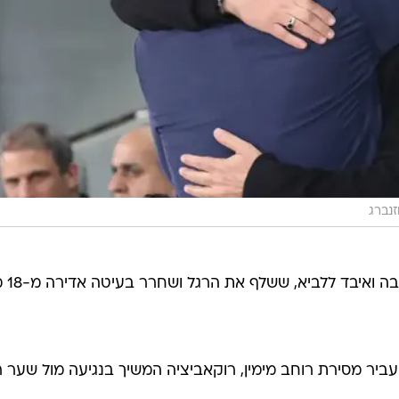
וזנברג
רודריגס כדרר בצורה 
יר מסירת רוחב מימין, רוקאביציה המשיך בנגיעה מול שער ר