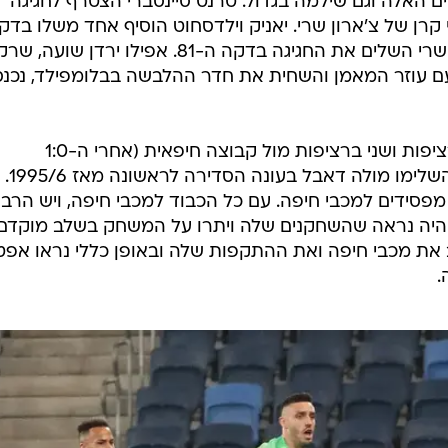
 האלה וגם שילמה בגדול. טרנט סיינסברי הצטרף לחגיגה
 אחרי קרן של צ'ארון שרי. יאניק וילדסחוט הוסיף אחד משלו בדק
ה-47 בתום מהלך יפה מאוד וצ'ארון שרי השלים את החגיגה בדקה ה-81. אפילו ירדן שועה, שר
ם עוזר המאמן והשחית את חדר ההלבשה בבלומפילד, נכנס
הפועל תל אביב ספגה הפסד שני ברציפות ושני ברציפות מול קבוצה חיפאית (אחרי ה-1:0
בבלומפילד בשבת). 
סידים למכבי חיפה. עם כל הכבוד למכבי חיפה, ויש הרבה
 היה נראה שהשחקנים שלה ויתרו על המשחק בשלב מוקדם,
ב את מכבי חיפה ואת ההתקפות שלה ובאופן כללי נראו אפטי
.