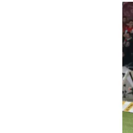
ט1
מחוץ לקווים
4-4-2
משרד החוץ
רץ על הקווים
ספורט בחקירה
סוגרים שנה
מונדיאל 2014
בראש ובראשונה
אליפות אפריקה 2015
יורו צעירות 2013
לונדון 2012
יורו 2012