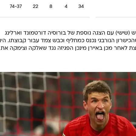
74-37
22
8
4
34
נפתח אמש (שישי) עם הצגה נוספת של בורוסיה דורטמונד וארלינג
ת פ.צ. קלן, כשהכישרון הנורבגי נכנס כמחליף וכבש צמד עבור קבוצתו. היו
צת לאחר מכן באיירן מינכן הפגיזה נגד שאלקה וצימקה את