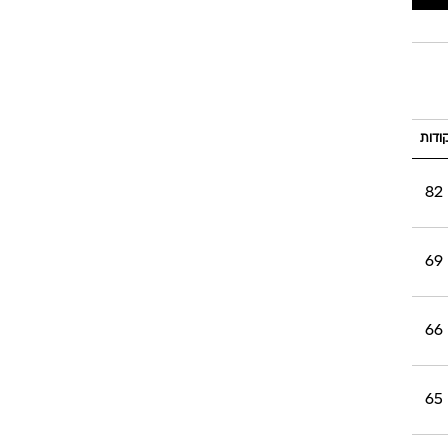
רוגבי וקריקט
גולף
ביליארד
תקצירים
ודות
82
69
66
65