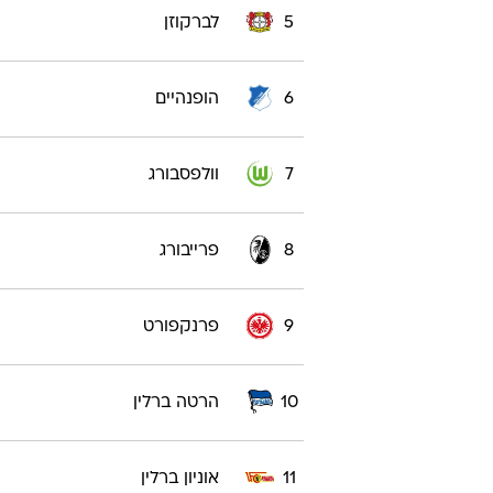
5
לברקוזן
6
הופנהיים
7
וולפסבורג
8
פרייבורג
9
פרנקפורט
10
הרטה ברלין
11
אוניון ברלין