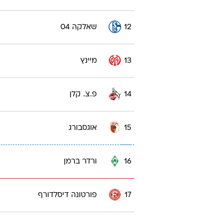
12
שאלקה 04
13
מיינץ
14
פ.צ. קלן
15
אוגסבורג
16
ורדר ברמן
17
פורטונה דיסלדורף