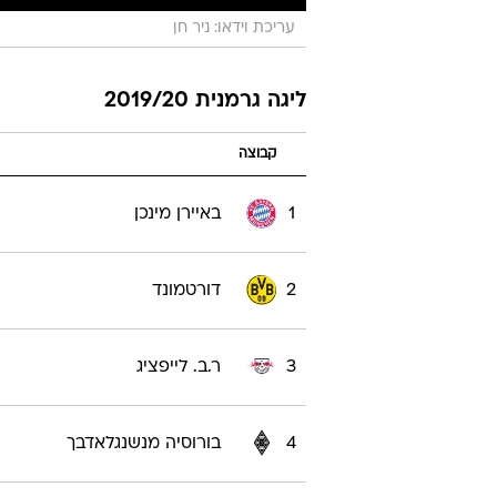
עריכת וידאו: ניר חן
ליגה גרמנית 2019/20
קבוצה
1
באיירן מינכן
2
דורטמונד
3
ר.ב. לייפציג
4
בורוסיה מנשנגלאדבך