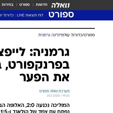
חדשות
ספורט
בחירות
ספורט
לוח תוצאות LIVE
כדורגל יש
ליגת העל Winner
סטט' ליגת
ספורט
/
כדורגל עולמי
/
ליגה גרמנית
גביע המדי
גביע הטוט
גרמניה: לייפ
שגרירים
בפרנקפורט, ב
נבחרות י
ליגה לאומ
את הפער
ליגה א'
מערכת וואלה ספורט
25.1.2020 / 19:23
נפתח עם צמד של הולאנד ו-1:5 של דורטמונד על קלן