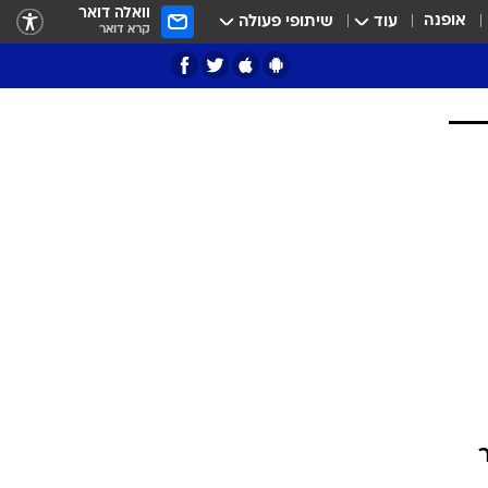
וואלה דואר
אופנה
עוד
שיתופי פעולה
קרא דואר
ציון 3
דאבל דריבל
י
ור