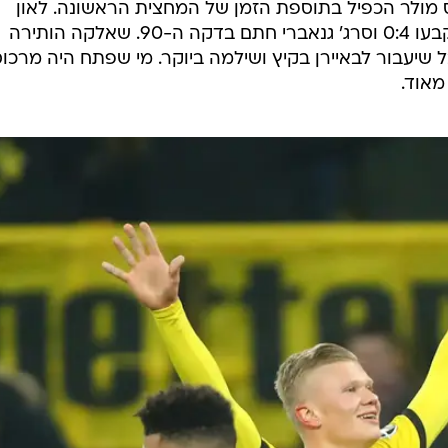
 6 דקות ותומאס מולר הכפיל בתוספת הזמן של המחצית הראשונה. לאון
גורצקה (50) וטיאגו אלקנטרה (58) קבעו 0:4 וסרג' גנאברי חתם בדקה ה-90. שאלקה הותירה
שיעבור לבאיירן בקיץ ושילמה ביוקר. מי שפתח היה מרכו