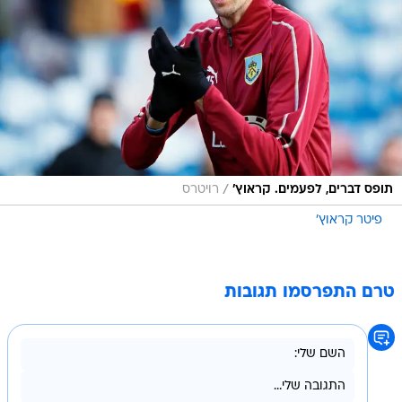
/
תופס דברים, לפעמים. קראוץ'
רויטרס
פיטר קראוץ'
טרם התפרסמו תגובות