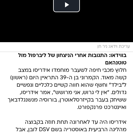
עריכת וידאו: ניר חן
בווידאו: התגובות אחרי הניצחון של ליברפול מול
טוטנהאם
חלוץ מכבי חיפה לשעבר מוחמדו אידריסו במצב
קשה מאוד. הקמרוני בן ה-39 התראיין היום (ראשון)
ל"בילד" וחשף שהוא חווה קשיים כלכליים ונפשיים
גדולים. "אין לי גרוש, אני מרושש", אמר אידריסו,
ששיחק בעבר בקייזרסלאוטרן, בורוסיה מנשנגלדבאך
ואיינטרכט פרנקפורט.
אידריסו היה עד לאחרונה תחת חוזה בקבוצה
מהליגה הרביעית באוסטריה בשם DSV לובן, אבל