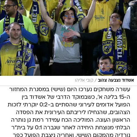
/
אשדוד נצבעה צהוב
קובי אליהו
עשרה משחקים נערכו היום (שישי) במסגרת המחזור
ה-15 בליגה א', כשבמוקד הדרבי של אשדוד בין
הפועל אדומים לעירוני שהסתיים ב-0:2 יוקרתי לזכות
הצהובים, שהנחילו ליריבתם העירונית את הפסדה
הראשון העונה. המוליכה הכח עמידר רמת גן נותרה
הבלתי מנוצחת היחידה לאחר שגברה 0:1 על בית"ר
נורדיה מהמקום השישי, ואחריה ניצבת הפועל כפר