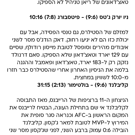
טאצ'דאונים של ריאן טניהיל לא הספיקו.
ניו יורק ג'טס (9:6) - פיטסבורג (7:8) 10:16
למזלם של הסטילרס, גם טנסי הפסידה, אבל עם
יכולת כזו הם לא יגיעו רחוק. דאק הודג'ס מסר לשני
איבודים מהירים וסופסל לטובת מייסון רודולף, שסיים
עם 129 יארד וטאצ'דאון שלא הספיקו. סאם דרנולד
נזקק רק ל-183 יארד, טאצ'דאון ופאמבל וההגנה
בלמה את הניסיון האחרון אחרי שהסטילרס כבר חזרו
מ-10:0 לשוויון במחצית.
קליבלנד (9:6) - בולטימור (2:13) 31:15
הניצחון ה-11 ברציפות של הרייבנס, מאז התבוסה
לקליבלנד אי שם בתחילת העונה, הבטיח לרייבנס את
המקום הראשון ב-AFC וכנראה סגר סופית את
המירוץ ל-MVP לטובת למאר ג'קסון. קליבלנד
הובילה 0:6 עמוק ברבע השני, לפני שג'קסון מסר שני