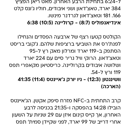
ל-6:24 בתחילת הרבע האחרון. מאט ריאן הפציץ
384 יארד, טאצ'דאון ושני איבודים, חוליו ג'ונס קלט
166. 181 וטאצ'דאון לגרדנר מינשו.
אינדיאנפוליס (8:7) - קרוליינה (10:5) 6:38
הקולטס קטעו רצף של ארבעה הפסדים והנחילו
לפנת'רס את השביעי ברציפות שלהם. ג'קובי בריסט
הסתפק ב-119 יארד ומרלון מאק רץ ל-95
וטאצ'דאון. הרוקי וויל גריר סיים עם 224 יארד
ושלושה איבודים בקרוליינה. כריסטיאן מקאפרי תפס
119 ורץ ל-54.
וושינגטון (12:3) - ניו יורק ג'איינטס (11:4) 41:35
(הארכה)
קרב התחתית ב-NFC מזרח סיפק אקשן. הג'איינטס
הובילו 14:28 בהפסקה ו-21:35 בכניסה לרבע
האחרון, אך קייס קינום איזן עם 29 שניות על השעון
אחרי דרייב של 99 יארד, לפני שקיידן סמית' תפס