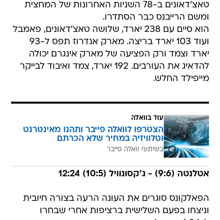
טאצ'דאונים ב-78 השניות האחרונות של המחצית
ומשם הרייבנס כבר הסתדרו.
הוא סיים עם 238 יארד, שלושה טאצ'דאונים, פאמבל
ועוד 103 יארד בריצה. מארק אנדרוז תפס ל-93
יארד וצמד ורק הפציעה של מארק אינגרם יכולה
להדאיג את העורבים. 192 יארד, צמד ואיבוד לבייקר
מייפילד החלש.
עוד בוואלה
הצטרפו לוואלה פייבר ותהנו מאינטרנט
וטלוויזיה במחיר שלא הכרתם
בשיתוף וואלה פייבר
אטלנטה (9:6) - ג'קסונוויל (10:5) 12:24
הפאלקונס סוגרים את העונה הרעה בצורה חיובית
וניצחו בפעם השלישית ברציפות אחרי שבחרו