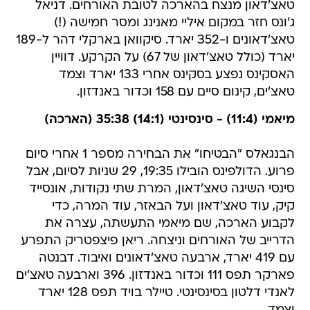
טאצ'דאון מנצח בהארכה לטובת האורחים. דניאל
ג'ונס חזר במקום איליי מאנינג ומסר חמישה (!)
טאצ'דאונים ו-352 יארד. סיקוואן בארקלי דהר ל-189
יארד (כולל טאצ'דאון של 67) על הקרקע. דוויין
האסקינס נפצע בסקינס אחרי 133 יארד וצמד
טאצ'ים, קינום סיים עם 158 וכדור באנדזון.
מיאמי (11:4) - סינסינטי (14:1) 35:38 (הארכה)
הבנגאלס "הבטיחו" את הבחירה מספר 1 אחרי סיום
פרוע. הדולפינס הובילו 19:35, 29 שניות לסיום, אבל
סינסי השיגה טאצ'דאון, המרת שתי נקודות, אונסייד
קיק, עוד טאצ'דאון ועל הבאזר, עוד המרה, כדי
לקבוע הארכה, שם מיאמי התעשתה, עצרה את
הדרייב של האורחים וניצחה. ריאן פיצפטריק התפרע
עם 419 יארד, ארבעה טאצ'דאונים ואיבוד. דבנטה
פארקר תפס 111 וכדור באנדזון. 396 וארבעה טאצ'ים
לאנדי דלטון בסינסינטי. טיילר בויד תפס 128 יארד