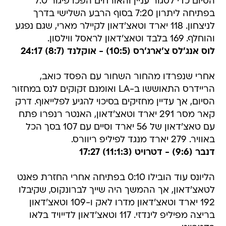
הסיום כדי לסגור עניין והאורחים הפכו פיגור 7:0
בפתיחה ליתרון 7:20 בסוף הרבע השלישי בדרך
לניצחון. 118 יארד וטאצ'דאון לקיילר מארי, שגם נפגע
והוחלף. 169 בלבד וטאצ'דאון לראסל ווילסון.
לוס אנג'לס צ'ארג'רס (10:5) - אוקלנד (8:7) 24:17
אחרי שנפרדו מהחור השחור עם הפסד כואב,
הריידרס התאוששו ב-LA ואומנם זקוקים לנס במחזור
הסיום, אך עדיין מחזיקים בסיכוי להגיע לפלייאוף. דרק
קאר מסר 291 יארד וטאצ'דאון, האנטר רנפרו פתח
עם טאצ'דאון של 56 יארד וסיים עם 107 בסך הכל
באוויר. 279 יארד מנגד לפיליפ ריוורס.
דנבר (9:6) - דטרויט (11:1:3) 17:27
הליונס עוד הובילו 0:10 בפתיחה אחרי החזרת פאנט
לטאצ'דאון, אך ההמשך היה שייך לברונקוס, שקיבלו
192 יארד וטאצ'דאון מדרו לאק ו-109 וטאצ'דאון
בריצה מפיליפ לינדזי. 117 וטאצ'דאון לדייויד בלאו