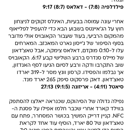
וצמד.
פילדלפיה (7:8) - דאלאס (8:7) 9:17
אחרי עונה עמוסה בבעיות, האיגלס זקוקים לניצחון
חוץ על הג'איינטס בשבוע הבא כדי להעפיל לפלייאוף
מהמקום הרביעי, בעוד שעבור הקאובויס אולי מדובר
בסוף הסיפור של ג'ייסון גארט המאכזב. המארחים
עלו ל-0:10 מוקדם, דאלאס צימקה, אבל טאצ'דאון
של מיילס סנדרס ברבע השלישי קבע 6:17. הקאובויס
שוב התקרבו ודקה ורבע לסיום הגיעו לסף האנדזון,
אך נבלמו והפסידו. קרסון וונץ מסר ל-319 יארדו
טאצ'דאון. דאק פרסקוט סיפק 265 יארד מנד.
סיאטל (4:11) - אריזונה (9:1:5) 27:13
נפילה גדולה של הסיהוקס, שכנראה ייאלצו להסתפק
בווילד קארד אחרי שכבר חלמו אפילו על פסגת ה-
NFC. קניין דרייק המשיך בכושר המסחרר, פתח עם
טאצ'דאון של 80 יארד, הוסיף עוד אחד לקראת