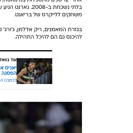
שתי אגדות שכל כך חסרות בנוף הכדורסל. קוב
ויחד עם שאקיל אוניל ופאו גאסול ז
בסן אנטוניו וזכה באליפויות.
אחרי 12 שנים מתסכלות במינסוט
משחקים ללייקרס של בריאנט.
בגזרת המאמנים, ריק אדלמן, ג'ורג' 
להיכנס גם הם להיכל התהילה.
עוד בוואל
יאניס א