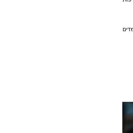
 בלייקרס
ים
פופוביץ'
יפות
מדים