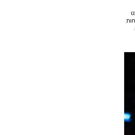
רוגבי וקריקט
גולף
ביליארד
תקצירים
ט
פחות