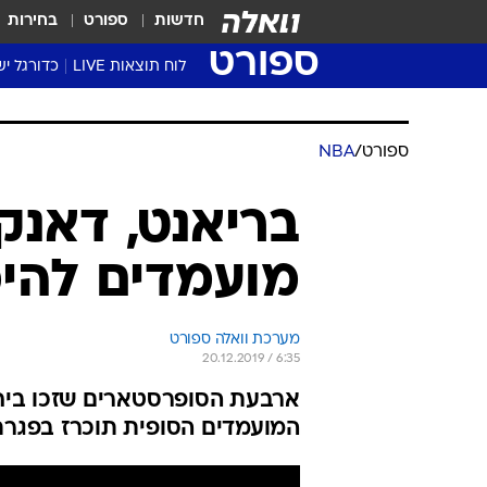
חדשות
ספורט
בחירות
ספורט
לוח תוצאות LIVE
כדורגל יש
ליגת העל Winner
סטט' ליגת
גביע המדי
גביע הטוט
שגרירים
נבחרות י
ליגה לאומ
ליגה א'
ספורט
/
NBA
בריאנט, דאנקן