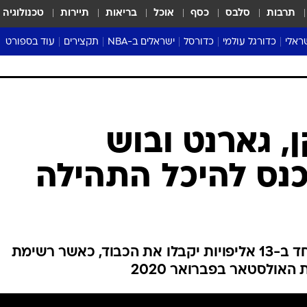
תרבות
סלבס
כסף
אוכל
בריאות
תיירות
טכנולוגיה
ראלי
כדורגל עולמי
כדורסל
ישראלים ב-NBA
תקצירים
עוד בספורט
ליגה אנגלית
ליגת העל
דני אבדיה
מונדיאל 2026
 העל
ליגה ספרדית
דאבל דריבל
NBA
נה
ליגה איטלקית
יורוליג וכדורסל אירופי
טבלאות
ו
ליגה גרמנית
ליגה לאומית
פודקאסטים
ליגה צרפתית
נבחרות ישראל בכדורסל
מסכמים מחזור
שראל
ליגת האלופות
כדורסל נשים
אבא של שבת
ית
הליגה האירופית
מעל הטבעת
דרום אמריקה
סערה בממלכה
טניס
טראש טוק
ספורט אמריקא
, גארנט ובוש
פוקר