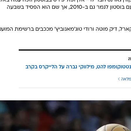
/
י בריאנט וטים דאנקן
AP
בריאנט, אחד השחקנים הגדולים בתולדות הליגה הזו, בילה את כל 20 שנות ה-NBA שלו
כה בחמש אליפויות, הגיע לשבעה גמרים והפך לאחד הסקורר
הקטלניים בתולדות הליגה. גם דאנקן שיחק בקבוצה אחת בלבד ושיחק 19 עונות תחת גרג 
ה, קווין גארנט חבר לריי אלן ופול פירס בבוסטון וזכה עמה באל
בלתי נשכחת ב-2008. גארנט הגיע עם בוסטון לגמר גם ב-2010, אך שם הוא הפסיד בשבעה
קארל, דיק מוטה ורודי טוג'מאנוביץ' מככבים ברשימת המוע
ה
נטטוקומפו להט, מילווקי גברה על הלייקרס בקרב