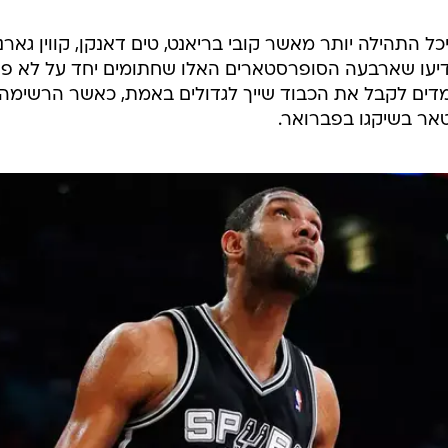
ל התהילה יותר מאשר קובי בריאנט, טים דאנקן, קווין גארנ
 בוש. אמש (חמישי) ב-NBA הודיעו שארבעה הסופרסטארים האלו שחתומים יחד על לא 
המועמדים לקבל את הכבוד שייך לגדולים באמת, כאשר הרשימה
אר בשיקגו בפברואר.