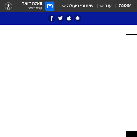
וואלה דואר
אופנה
עוד
שיתופי פעולה
קרא דואר
ציון 3
דאבל דריבל
י