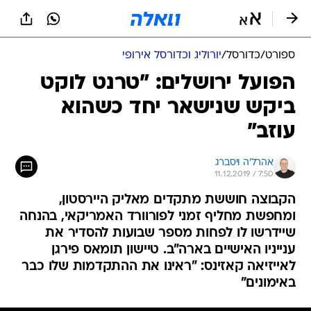
ספורט
/
כדורסל
/
יורוליג וכדורסל אירופי
הפועל ירושלים: "טרנט לוקט
ביקש שנישאר יחד כשהוא
עוזב"
אהרל'ה ויסברג
11.12.2019 / 7:50
הקבוצה חוששת מתקדים מאליק היירסטון,
ומחפשת מחליף זמני לפורוורד האמריקאי, בהנחה
שיידרשו לו לפחות מספר שבועות להסדיר את
ענייניו האישיים בארה"ב. טיישון תומאס פירגן
לאייזיאה קאזינס: "ראינו את ההתקדמות שלו כבר
באימונים"