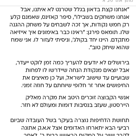
מתוך אתר פיב"א
"אנחנו קצת בדאון בגלל שטרנט לא איתנו, אבל
אנחנו משחקים בשבילו", סיפר קאזינס, שאמנם קלע
רק חמש נקודות, אך זכה לשבחים על משחק ההגנה
שלו. תומאס פירגן: "ראינו כבר באימונים איך אייזיאה
מתקדם. היינו יחד בקולג', וניסיתי לעזור לו. אני שמח
שהוא שיחק טוב".
בירושלים לא יודעים להעריך כמה זמן לוקט ייעדר,
אבל יוצאים מנקודת הנחה שיידרשו לו לפחות
שבועיים עד שישוב לישראל, ועל כן מאיצים את
החיפושים אחר זר חלופי שיוחתם על חוזה זמני.
אנשי הקבוצה זוכרים היטב את מקרה מאליק
היירסטון, שעזב בנסיבות דומות ומעולם לא חזר.
תחושת הדחיפות נוצרה בעיקר בשל העובדה שביום
רביעי הבא יתארחו האדומים אצל א.א.ק אתונה
לקרב ישיר על המקום הראשון בבית ב'. לאחר