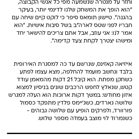
וחזר על מנטרה שנשמעה מפי כל אנשי הקבוצה,
"הוא הופך את המשחק שלנו לדינמי יותר, בעיקר
בהגנה". טיישון תומאס סיפר כי לוקט קיים שיחה עם
חבריו לפני שטס לארה"ב בשל סיבות אישיות. "הוא
אמר לנו: אני עוזב, אבל אתם צריכים להישאר יחד
ומישהו יצטרך לקחת צעד קדימה".
אייזיאה קאזינס, שנרשם עד כה למסגרת האירופית
בלבד ונחשב מועמד להחלפה, מצא עצמו לפתע
כשחקן מפתח. הוא קיבל 21 דקות מהמאמן עודד
קטש, שנאלץ לחפש הרכבים שונים בניסיון למצוא
איזון מחודש: במשך דקות ארוכות הוא העלה למגרש
שלושה גארדים, כשג'יימס פלדין מתפקד כסמול
פורוורד, ולפרקים הופיע עם שלושה גבוהים -
כשנמרוד לוי מוצב בעמדה מספר שלוש.