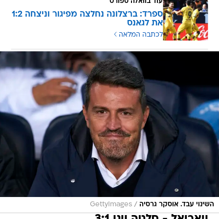
עוד בוואלה ספורט
ספרד: ברצלונה נחלצה מפיגור וניצחה 1:2
את לגאנס
לכתבה המלאה
/
השינוי עבד. אוסקר גרסיה
GettyImages