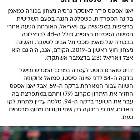
ויאריאל - סלטה ויגו 3:1
יאגו אספס סידר לאוסקר גרסיה ניצחון בכורה כמאמן
בליגה הספרדית, כשסלטה חגגה בפעם השלישית
ברציפות במפגשיה עם ויאריאל. האורחת הגיעה אחרי
חמישה הפסדים רצופים, כולל ה-4:1 לברצלונה
בבכורה של מאמן מכבי תל אביב לשעבר, והשיגה
ניצחון חוץ ראשון ב-2019. הקודם, אגב, היה גם הוא
אצל ויאריאל (2:3 בדצמבר אשתקד).
דניס סוארס הוסט לעמדה במרכז המגרש ובישל
בדקה ה-54 לדני פיונה סיסטו, סמואל צ'וקווזה
השווה עבור המארחת בדקה ה-59, אבל יאגו אספס
החזיר את היתרון מקרוב (79) וחתם במתפרצת בה
עבר את השוער בדקה ה-94. סלטה עדיין מתחת לקו
האדום, אם כי רחוקה רק שתי נקודות מחוף מבטחים
כעת.