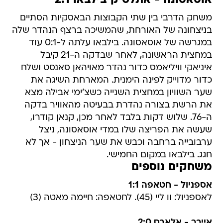
אוסאסונה - אתלטיק בילבאו 2:1
משחק הדרבי בין שתי הקבוצות הבאסקיות הסתיים
בניצחונה של האורחת, שהמשיכה ברצף הנהדר שלה
במגרשה של אוסאסונה. בילבאו עלתה ל-0:1 עוד
במחצית הראשונה, לאחר שבדקה ה-21 קיבל
איניאקי וויליאמס כדור נהדר מאויהאן סאנסט ושלח
כדור מדוייק לפינה הימנית. המארחת השיגה את
שער השוויון במחצית השנייה כשצ'ימי אבילה מצא
את הרשת בצורה נהדרת בבעיטה מהאוויר בדקה
ה-76. שלוש דקות בלבד לאחר מכן, קנאן קודרו,
שעשה את הפריצה שלו במדי אוסאסונה, ניצל
ערבובייה ברחבה וכבש את שער הניצחון - אך לא
חגג. בילבאו במקום החמישי.
משחקים נוספים
אספניול - חטאפה 1:1
לאספניול: וו ליי (45). לחטאפה: חיימה מאטה (3)
אייבר - אלאבס 2:0