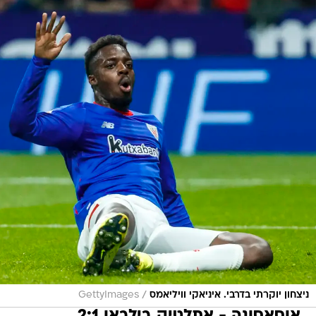
/
ניצחון יוקרתי בדרבי. איניאקי וויליאמס
GettyImages