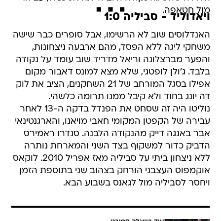
מול חטאפה.
ויאדוליד - סביליה 1:0
האנדלוסים שוב לא הרשימו, אבל סופרים כבר שישה
משחקי ליגה ללא הפסד, מהם ארבעה ניצחונות,
והפער מברצלונה וריאל מדריד שוב עומד על נקודה
בלבד. ג'ולן לופטגי, שלא מצא למונס דאבור מקום
אפילו בסגל המורחב של 21 השחקנים, הציב את לוק
דה יונג בחוד ולא קיבל ממנו תרומה כלשהי.
נוליטו היה זה שסחט את הפנדל בדקה ה-13 לאחר
עבירה של הקפטן המקומי חאבי מויאנו, והארגנטינאי
אבר באנגה דייק מהנקודה הלבנה. סנדרו ראמירס
הדביק כדור למשקוף בצד השני והמארחת נותרה
ללא ניצחון ביתי על סביליה מאז אפריל 2010. לוקאס
אוקמפוס העצבני הורחק בצהוב שני בתוספת הזמן
ויחסר לסביליה מול לגאנס בשבוע הבא.