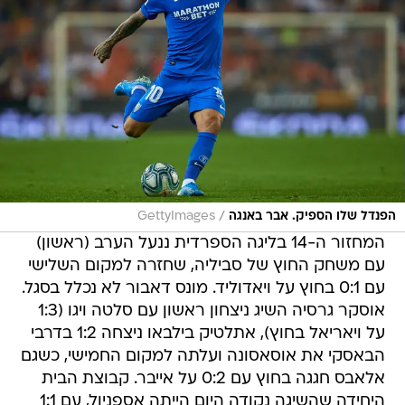
/
הפנדל שלו הספיק. אבר באנגה
GettyImages
המחזור ה-14 בליגה הספרדית ננעל הערב (ראשון)
עם משחק החוץ של סביליה, שחזרה למקום השלישי
עם 0:1 בחוץ על ויאדוליד. מונס דאבור לא נכלל בסגל.
אוסקר גרסיה השיג ניצחון ראשון עם סלטה ויגו (1:3
על ויאריאל בחוץ), אתלטיק בילבאו ניצחה 1:2 בדרבי
הבאסקי את אוסאסונה ועלתה למקום החמישי, כשגם
אלאבס חגגה בחוץ עם 0:2 על אייבר. קבוצת הבית
היחידה שהשיגה נקודה היום הייתה אספניול, עם 1:1