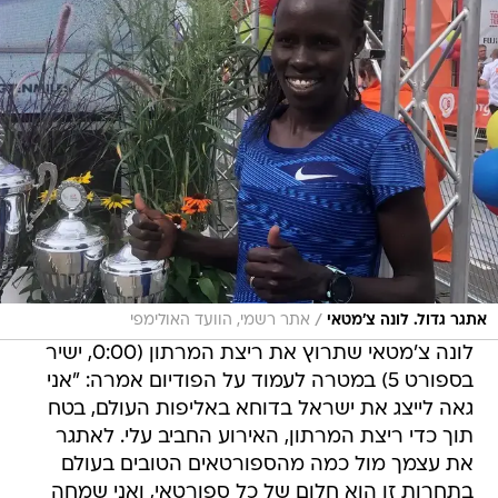
/
אתגר גדול. לונה צ'מטאי
אתר רשמי, הוועד האולימפי
לונה צ'מטאי שתרוץ את ריצת המרתון (0:00, ישיר
בספורט 5) במטרה לעמוד על הפודיום אמרה: "אני
גאה לייצג את ישראל בדוחא באליפות העולם, בטח
תוך כדי ריצת המרתון, האירוע החביב עלי. לאתגר
את עצמך מול כמה מהספורטאים הטובים בעולם
בתחרות זו הוא חלום של כל ספורטאי, ואני שמחה