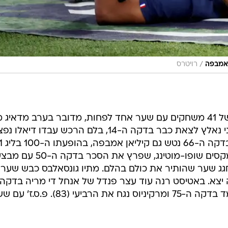
/
רויטרס
למרות הרביעייה הביתית ושיא ליגה של 41 משחקים עם שער אחד לפחות, מדובר בערב מדאי
מבחינת אלופת צרפת. אדינסון קבאני נאלץ לצאת כבר בדקה ה-14, בלם הרכש עבדו דיאלו
שנכנס לוואקום ההתקפי הוא אריק מקסים שופו-מוטינג, שפרץ את הסכר בדקה ה-0
וחגג שער שהותיר את כולם בהלם. מתיו גונסאלבס כבש שער
יצא. באטיסט רנה עוד עצר פנדל של אנחל די מריה בדקה
ה-69, לפני ששופו-מוטינג השלים צמד בדקה ה-75 ומרקיניוס נגח את הרביעי (83). פ.ס.ז' 