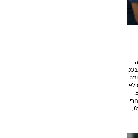
ה
 שחקנים ובעט
ורה
ילאי
ביצע עבירה מכוערת וראה כרטיס אדום (השלישי של הקבוצה העונה) בסיוע ה-VAR בדקה ה-56.
טו השתלט על כדור ברחבה וצימק מקרוב בדקה ה-70 אחרי
בישול של זינדין פרחאט האלג'יראי, שהכין מצד ימין גם את השוויון למחליף קווין דנקיי בדקה ה-82,