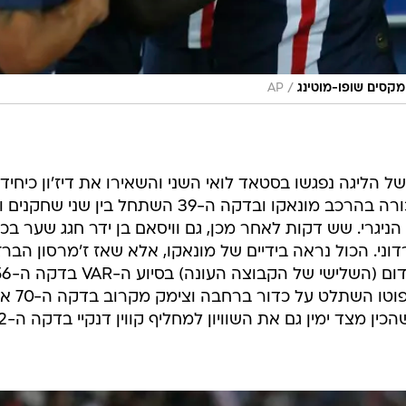
/
מקסים שופו-מוטינג
AP
הליגה נפגשו בסטאד לואי השני והשאירו את דיז'ון כיחיד
ללא נקודות. איסלם סלימאני ערך בכורה בהרכב מונאקו ובדקה ה-39 השתחל בין שני
הניגרי. שש דקות לאחר מכן, גם וויסאם בן ידר חגג שער בכ
ני. הכול נראה בידיים של מונאקו, אלא שאז ז'מרסון הברז
נים השתלטה על המשחק, רומן פיליפו