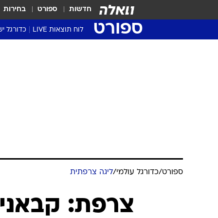
חדשות
ספורט
בחירות
ספורט
לוח תוצאות LIVE
כדורגל יש
ליגת העל Winner
סטט' ליגת
גביע המדי
גביע הטוט
שגרירים
נבחרות י
ליגה לאומ
ליגה א'
ספורט
/
כדורגל עולמי
/
ליגה צרפתית
צרפת: קבאני 