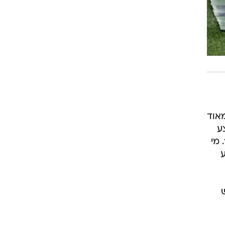
ג מאוד
 נפצע
בדקה ה-40, ואם זה לא מספיק אז בדקה ה-66 נטש גם קיליאן אמבפה, בהופעתו ה-100 בליג 1. מי
5 עם מבצע
עם שש