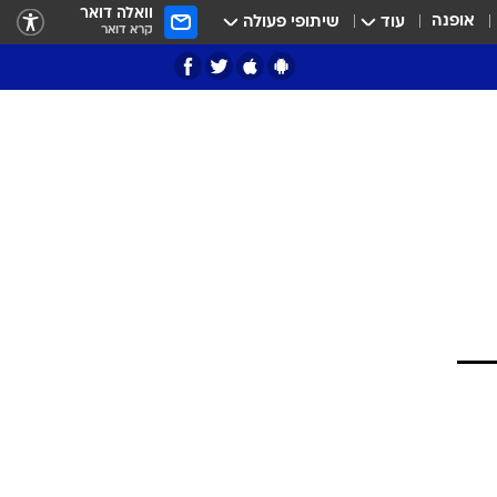
וואלה דואר
אופנה
עוד
שיתופי פעולה
קרא דואר
ציון 3
דאבל דריבל
י