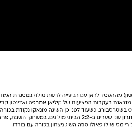
ון) מההפסד לראן עם רביעייה לרשת טולוז במסגרת המחז
ודאגת בעקבות הפציעות של קיליאן אמבפה ואדינסון קבאנ
ראן נותרה מושלמת בפסגה אחרי 0:2 בשטרסבורג, כשעוד לפני כן השיגה מונאקו נקודת בכורה
העונה, אבל זה קרה אחרי ששמטה יתרון שני שערים ב-2:2 הביתי מול נים. במשחקי השב
ימס ואילו פאולו סוזה השיג ניצחון בכורה עם בורדו.