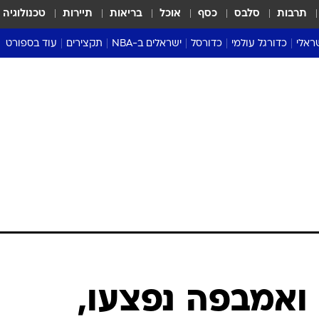
תרבות
סלבס
כסף
אוכל
בריאות
תיירות
טכנולוגיה
ראלי
כדורגל עולמי
כדורסל
ישראלים ב-NBA
תקצירים
עוד בספורט
ליגה אנגלית
ליגת העל
דני אבדיה
מונדיאל 2026
 העל
ליגה ספרדית
דאבל דריבל
NBA
נה
ליגה איטלקית
יורוליג וכדורסל אירופי
טבלאות
ו
ליגה גרמנית
ליגה לאומית
פודקאסטים
ליגה צרפתית
נבחרות ישראל בכדורסל
מסכמים מחזור
שראל
ליגת האלופות
כדורסל נשים
אבא של שבת
ית
הליגה האירופית
מעל הטבעת
דרום אמריקה
סערה בממלכה
טניס
טראש טוק
ספורט אמריקא
ואמבפה נפצעו,
פוקר