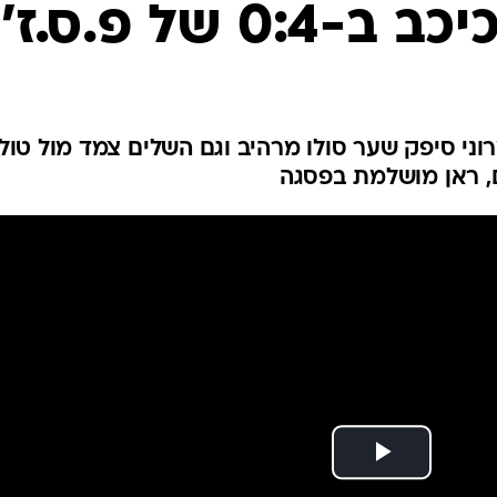
0 של פ.ס.ז'
ענפים נוספים
לוח שידורים
החידה של ספור
ארכיון מדורים
כתבו לנו
ני סיפק שער סולו מרהיב וגם השלים צמד מול טולו