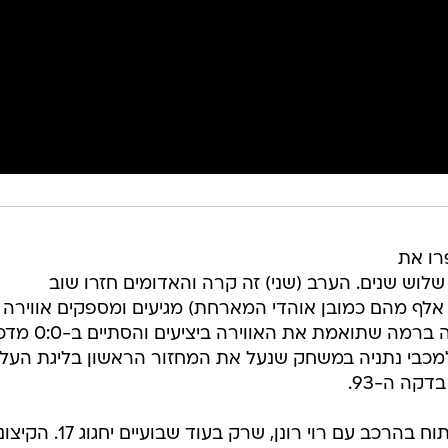
רו את
לוש שנים. הערב (שני) זה קרה והאדומים חזרו שוב
בלומפילד כש-18,600 צופים (כ-15 אלף מהם כמובן אוהדי המארחת) מגיעים ומספקים אווירה
טובה. עם זאת, המשחק עצמו לא היה ברמה שתואמת את הא
 למכבי נתניה במשחק שנעל את המחזור הראשון בליגת העל. 
קה ה-93.
סלובודן דראפיץ' הפתיע כשבחר לפתוח בהרכב עם רוי רונן, שרק בעוד שבועיים יחגוג 