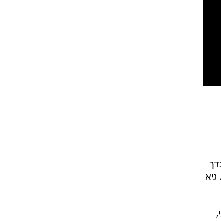
רוגבי וקריקט
גולף
ביליארד
תקצירים
ווירה ביציעים והסתיים ב-0:0 מדכדך
גיא
17. הקיצוני,