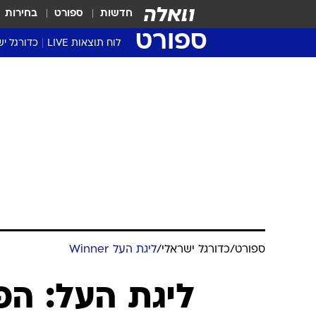
חדשות
ספורט
בחירות
ספורט
לוח תוצאות LIVE
כדורגל יש
ליגת העל Winner
סטט' ליגת
גביע המדי
גביע הטוט
שגרירים
נבחרות י
ליגה לאומ
ליגה א'
ספורט
/
כדורגל ישראלי
/
ליגת העל Winner
ליגת העל: הפ