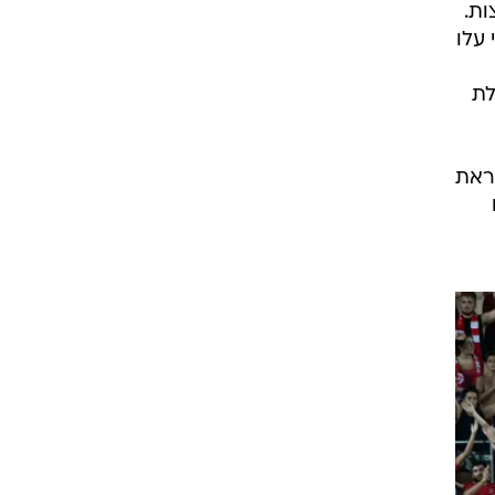
ות.
רי עלו
לת
ראת