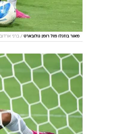
/
מאור בוזגלו מול רומן גולובארט
ברני ארדוב