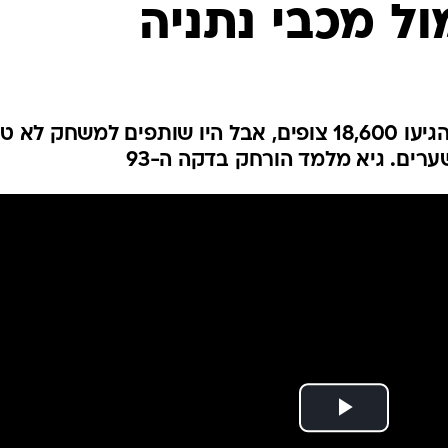
ענפים נוספים
לוח שידורים
החידה של ספור
ארכיון מדורים
כתבו לנו
האדומים חזרו לבלומפילד, אליו הגיעו 18,600 צופים, אבל היו שותפים למשחק לא
רים. גיא מלמד הורחק בדקה ה-93