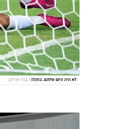
/
לא היה היום שלהם. בוזגלו
ברני ארדוב