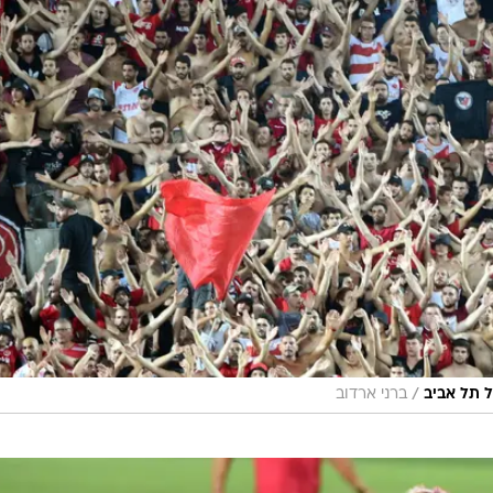
/
 תל אביב
ברני ארדוב