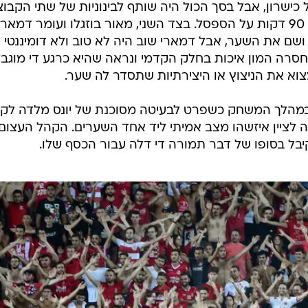
כישרון, אבל בסך הכול היה שותף לבינוניות של שתי הקבוצ
רועי קהת, שהגיע ממכבי חיפה, בילה 90 דקות על הספסל. בצד השני, מאור בוזגלו ועומר דמא
ן פה ושם את השער, אבל דמארי שוב היה לא טוב ולא דומיננטי
 חסרה המון איכות בחלק הקדמי ונראה שהיא כרגע די מוגב
א את הניצוץ או היצירתיות שתסדר לה שער.
 במהלך המשחק כשפרט לבעיטה מסוכנת של יונס מלדה לק
שה לציין איזשהו מצב אמיתי ליד אחד השערים. הקהל העצום
יבל בסופו של דבר תמורה די דלה עבור הכסף שלו.