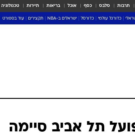
תרבות
סלבס
כסף
אוכל
בריאות
תיירות
טכנולוגיה
ראלי
כדורגל עולמי
כדורסל
ישראלים ב-NBA
תקצירים
עוד בספורט
ליגה אנגלית
ליגת העל
דני אבדיה
מונדיאל 2026
 העל
ליגה ספרדית
דאבל דריבל
NBA
נה
ליגה איטלקית
יורוליג וכדורסל אירופי
טבלאות
ו
ליגה גרמנית
ליגה לאומית
פודקאסטים
ליגה צרפתית
נבחרות ישראל בכדורסל
מסכמים מחזור
שראל
ליגת האלופות
כדורסל נשים
אבא של שבת
ית
הליגה האירופית
מעל הטבעת
דרום אמריקה
סערה בממלכה
טניס
טראש טוק
ספורט אמריקא
ועל תל אביב סיימה
פוקר