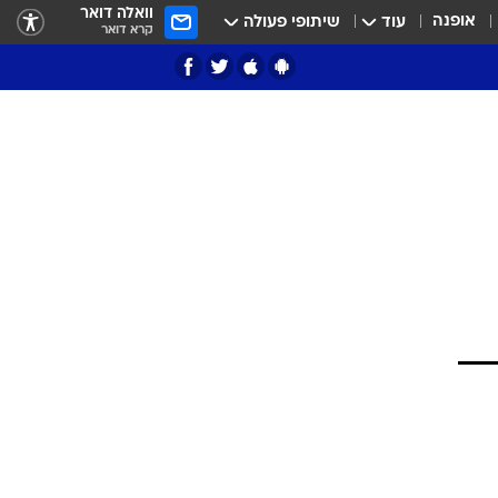
וואלה דואר
אופנה
עוד
שיתופי פעולה
קרא דואר
ציון 3
דאבל דריבל
י