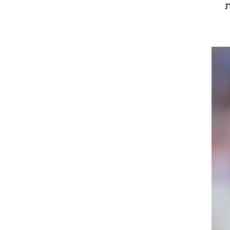
שחק
לים
ת