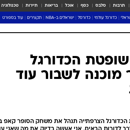
תרבות
סלבס
כסף
אוכל
בריאות
תיירות
טכנולוגיה
ראלי
כדורגל עולמי
כדורסל
ישראלים ב-NBA
תקצירים
עוד בספורט
ליגה אנגלית
ליגת העל
דני אבדיה
מונדיאל 2026
 העל
ליגה ספרדית
דאבל דריבל
NBA
נה
ליגה איטלקית
יורוליג וכדורסל אירופי
טבלאות
ו
ליגה גרמנית
ליגה לאומית
פודקאסטים
ליגה צרפתית
נבחרות ישראל בכדורסל
מסכמים מחזור
שראל
ליגת האלופות
כדורסל נשים
אבא של שבת
ית
הליגה האירופית
מעל הטבעת
דרום אמריקה
סערה בממלכה
טניס
טראש טוק
ספורט אמריקא
שופטת הכדורגל
פוקר