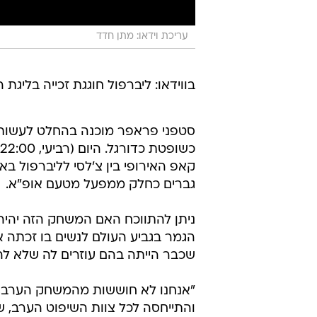
עריכת וידאו: מתן חדד
בווידאו: ליברפול חוגגת זכייה בליגת 
סטפני פראפר מוכנה בהחלט לעשות