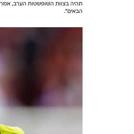
קאפ האירופי בין צ'לסי לליברפול 
גברים כחלק ממפעל מטעם אופ"א.
ניתן להתווכח האם המשחק הזה יהיה
הגמר בגביע העולם לנשים בו זכתה א
שכבר הייתה בהם עוזרים לה שלא ל
"אנחנו לא חוששות מהמשחק הערב, 
והתייחסה לכל צוות השיפוט הערב, ש
תהיה בצוות השופשטות הערב, אמר
הבאים".