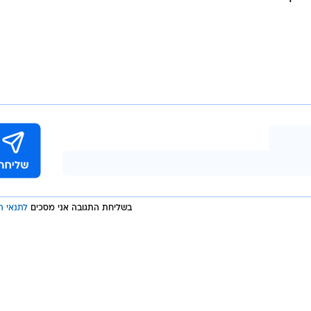
 לנשים, כי הכדורגל הוא אותו הדבר", אמרה פראפר. "השיפ
 ואני אעשה בדיוק את מה שאני עושה בכל משחק. כבר שפטת
פראפר החלה לשפוט משחקי גברים כבר ב-2011 כאשר ניהלה משחקים בליגה השלישית בצר
ראשונה ששופטת בליגה השנייה במדינה. באפריל האחרון שפטה
מיין לשטרסבורג.