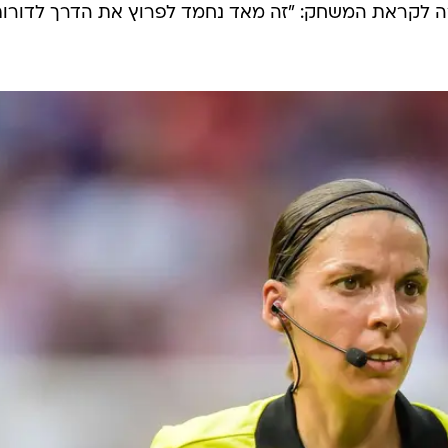
באיסטנבול, ותהפוך לאישה הראשונה שמנהלת משחק גמר של
 הגדול ביותר ששפטה בחייה, מאחר שביולי ניהלה את המ
רצות הברית. עם זאת, ניתן לומר בוודאות שהמעמדים הגדו
הלחץ לקראת מעמד הגמר הערב.
כי אנחנו מתכוננות היטב לכל המשחקים", אמרה פראפר
יהיה מורכב מנשים בלבד. מישל אוניל, שופטת אירית שגם
ה לקראת המשחק: "זה מאד נחמד לפרוץ את הדרך לדורו