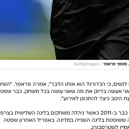
/
 סטפני פראפר
GettyImages