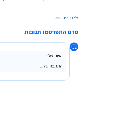
"אין הרבה הבדלים בין משחקי גברים
אותו שיפוט, הכדורגל אותו כדורגל,
בליג 1, אני מכירה את האמוציות ויודעת היטב כיצד להתכונן לאירוע".
ובשנת 2014 הפכה לאישה ה
לראשונה משחק בליגה הבכירה בין א
צ'לסי
ליברפול
טרם התפרסמו תגובות