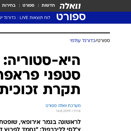
חדשות
ספורט
בחירות
ספורט
לוח תוצאות LIVE
כדורגל יש
ליגת העל Winner
סטט' ליגת
גביע המדי
גביע הטוט
שגרירים
נבחרות י
ליגה לאומ
ליגה א'
ספורט
/
כדורגל עולמי
היא-סטוריה: 