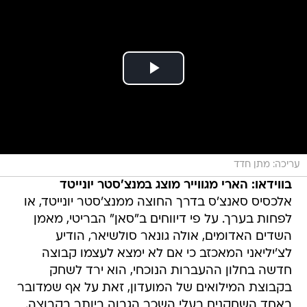
עריכה: מתן חדד
בווידאו: הארי מגווייר מוצג במנצ'סטר יונייטד
אלכסיס סאנצ'ס בדרך החוצה ממנצ'סטר יונייטד, או
לפחות בערך. על פי דיווחים ב"סאן" הבריטי, מאמן
השדים האדומים, אולה גונאר סולשיאר, הודיע
לצ'יליאני המאכזב כי אם לא ימצא לעצמו קבוצה
חדשה בחלון ההעברות הנוכחי, הוא ירד לשחק
בקבוצת המילואים של המועדון, זאת על אף שמדובר
באחד השחקנים בעלי השכר הגבוה ביותר בקבוצה.