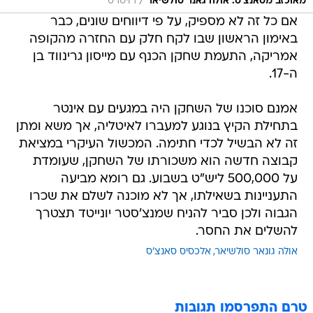
/
מאוכזב מסאנצ'ס. אולה גאנר סולשיאר
רויטרס
אם כל זה לא מספיק, על פי דיווחים שונים, כבר
באימון הראשון שבו לקח חלק עם החזרה מהקופה
אמריקה, התעמת שחקן הכנף עם מייסון גרינווד בן
ה-17.
אמנם סוכנו של השחקן היה במגעים עם אינטר
בתחילת הקיץ בנוגע למעברו לאיטליה, אך משא ומתן
זה לא הבשיל לכדי חתימה. המכשול העיקרי במציאת
קבוצה חדשה הוא משכורתו של השחקן, שעומדת
על 500,000 ליש"ט בשבוע. גם רומא מביעה
התעניינות בשאילתו, אך לא מוכנה לשלם את שכרו
הגבוה ולכן סביר להניח שמנצ'סטר יונייטד תצטרך
להשלים את החסר.
אולה גונאר סולשיאר
אלכסיס סאנצ'ס
טרם התפרסמו תגובות