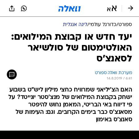
ספורט
/
כדורגל עולמי
/
ליגה אנגלית
יעד חדש או קבוצת המילואים:
האולטימטום של סולשיאר
לסאנצ'ס
מערכת וואלה ספורט
14.8.2019 / 6:41
האם הצ'יליאני שמרוויח כחצי מיליון ליש"ט בשבוע
ישחק בקבוצת המילואים של מנצ'סטר יונייטד? על
פי דיווח באי הבריטי, המאמן נחוש להיפטר
מסאנצ'ס כבר בימים הקרובים. וגם: העימות של
סאנצ'ס באימון