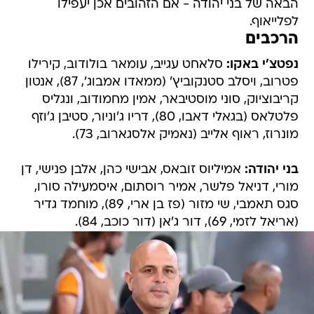
הבאה של בני יהודה - אם הזהובים אכן יעפילו
לפלייאוף.
הרכבים
נפטצ'י באקו:
סלאחט עגייב, עומאר בולודוב, קירילו
פטרוב, ויסלב סטנקוביץ' (ממאדו אמבוג', 87), אנטון
קריבוציוק, סוני מוסטיבאר, אמין מחמודוב, ונגליס
פלטלאס (בגאלי דאבו, 80), דריו ג'וניור, סטיבן ג'וזף
מונרוז, ראוף אלייב (נאמיק אלסגארוב, 73).
בני יהודה:
אמיליוס זובאס, אבישי כהן, אלבן פנישי, דן
מורי, דניאל פלשר, אמיר רוסתום, איסמעילה סורו,
סגס תאמבי, שי מזור (פז בן ארי, 89), מוחמד גדיר
(אריאל לזמי, 69), דור ג'אן (דור כוכב, 84).