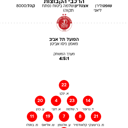
הרכבי הקבוצות
שופט:
לירן
אצטדיון:
שלמה ביטוח (פתח
קהל:
8000
ליאני
תקוה)
הפועל תל אביב
מאמן:
ניסו
אביטן
מערך המשחק
4:5:1
22
א. ינקו
20
4
23
14
ד. גרופר
ר. שלמה
א. דגני
ע. כהן
11
19
7
8
21
מ. ברשצקי
קלאודמיר
ע. אלטמן
ש. אליאס
מ. בוזגלו