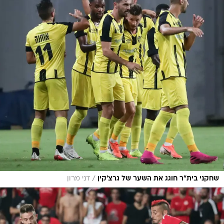
/
שחקני בית"ר חוגג את השער של גרצ'קין
דני מרון