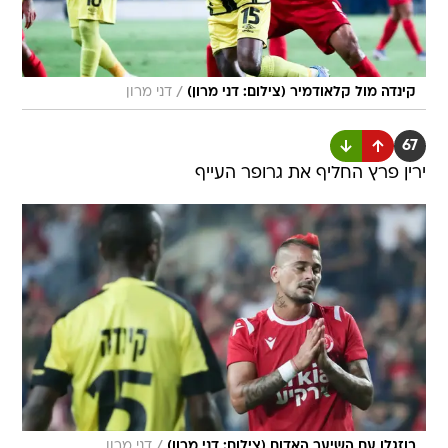
/
קינדה מול קלאודמיר (צילום: דני מרון)
דני מרון
67
ירין פרץ החליף את גרופר העייף
/
בוזגלו עם השיער האדום (צילום: דני מרון)
דני מרון