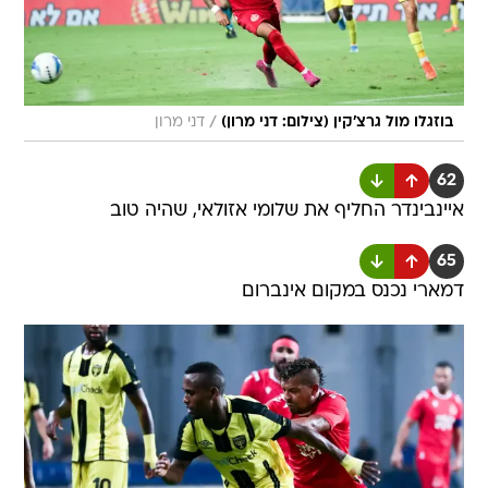
/
בוזגלו מול גרצ'קין (צילום: דני מרון)
דני מרון
62
איינבינדר החליף את שלומי אזולאי, שהיה טוב
65
דמארי נכנס במקום אינברום