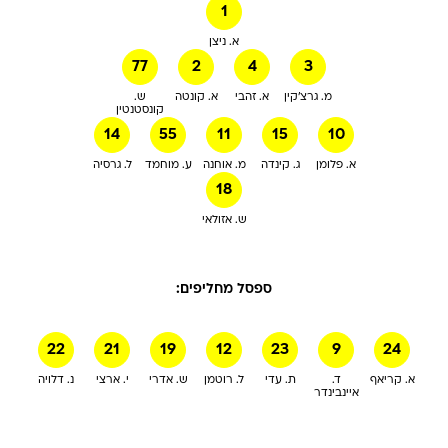
1
א. ניצן
77
2
4
3
מ. גרצ'קין
א. זהבי
א. קונטה
ש.
קונסטנטין
14
55
11
15
10
א. פלומן
ג. קינדה
מ. אוחנה
ע. מוחמד
ל. גרסיה
18
ש. אזולאי
ספסל מחליפים:
22
21
19
12
23
9
24
א. קריאף
ד.
ת. עדי
ל. רוטמן
ש. אדרי
י. ארצי
נ. דלויה
איינבינדר