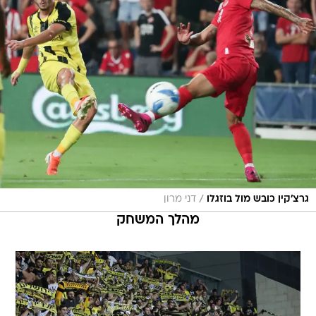
/
גרצ'קין כובש מול בוזגלו
דני מרון
מהלך המשחק