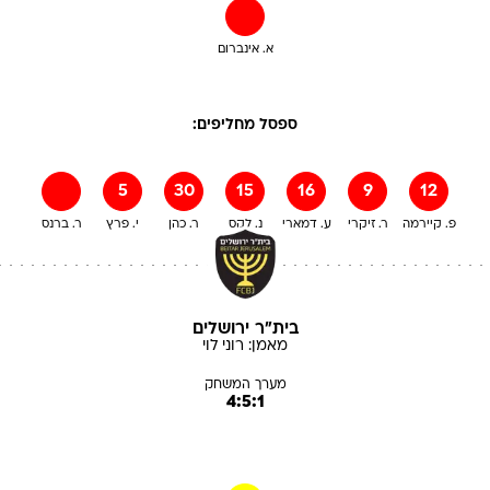
א. אינברום
ספסל מחליפים:
5
30
15
16
9
12
פ. קיירמה
ר. זיקרי
ע. דמארי
נ. לקס
ר. כהן
י. פרץ
ר. ברנס
בית"ר ירושלים
מאמן:
רוני
לוי
מערך המשחק
4:5:1