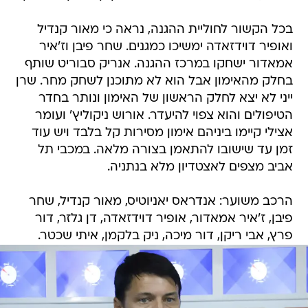
בכל הקשור לחוליית ההגנה, נראה כי מאור קנדיל
ואופיר דוידזאדה ימשיכו כמגנים. שחר פיבן וז'איר
אמאדור ישחקו במרכז ההגנה. אנריק סבוריט שותף
בחלק מהאימון אבל הוא לא מתוכנן לשחק מחר. שרן
ייני לא יצא לחלק הראשון של האימון ונותר בחדר
הטיפולים והוא צפוי להיעדר. אורוש ניקוליץ' ועומר
אצילי קיימו ביניהם אימון מסירות קל בלבד ויש עוד
זמן עד שישובו להתאמן בצורה מלאה. במכבי תל
אביב מצפים לאצטדיון מלא בנתניה.
הרכב משוער: אנדראס יאניוטיס, מאור קנדיל, שחר
פיבן, ז'איר אמאדור, אופיר דוידזאדה, דן גלזר, דור
פרץ, אבי ריקן, דור מיכה, ניק בלקמן, איתי שכטר.