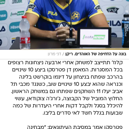
/
בונה על הדחיפה של האוהדים. ריקן
דני מרון
קלוז' תתייצב למשחק אחרי ארבעה ניצחונות רצופים
בכל המסגרות. המאמן דן פטרסקו ביצע 10 שינויים
בהרכב שפתח בניצחון על דינמו בוקרשט בליגה
וכנראה שהוא יבצע 10 שינויים שוב, כשנגד מכבי תל
אביב יעלו 11 השחקנים שפתחו גם במשחק הראשון.
החלוץ המוביל של הקבוצה, ג'ורג'ה צוקודאן, עשוי
להיכלל בסגל ולקבל דקות אחרי היעדרות של כמה
שבועות בגלל חשד לאי סדרים בליבו.
פטרסקו אמר במסיבת העיתונאים: "מבחינה