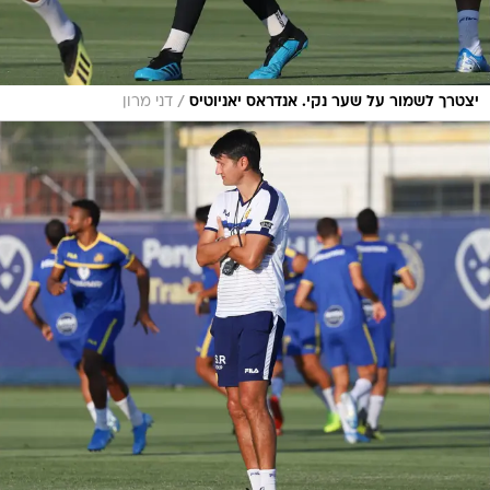
/
יצטרך לשמור על שער נקי. אנדראס יאניוטיס
דני מרון