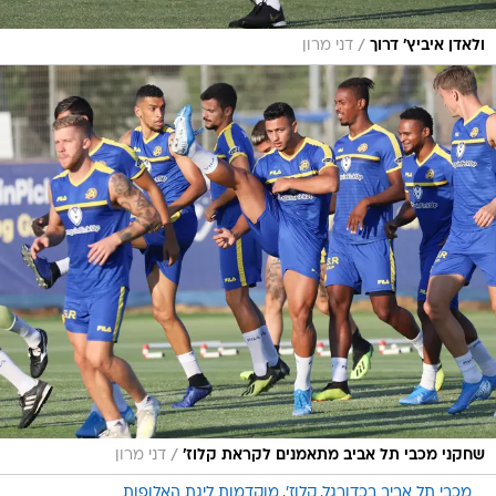
/
ולאדן איביץ' דרוך
דני מרון
/
שחקני מכבי תל אביב מתאמנים לקראת קלוז'
דני מרון
מכבי תל אביב בכדורגל
קלוז'
מוקדמות ליגת האלופות