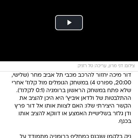
צילום: דני מרון, עריכה: טל רזניק
דור מיכה יחזור להרכב מכבי תל אביב מחר (שלישי,
20:00, ספורט 4) במשחק הגומלים מול קלוז' אחרי
שלא פתח במשחק הראשון ברומניה (0:1 לקלוז').
ההתלבטות של ולדאן איביץ' היא היכן להציב את
הקשר היצירתי שלו: האם לצוות אותו אל דור פרץ
ודן גלזר בשלישיית האמצע או דווקא להציב אותו
בכנף.
ניק בלקמן שנכנס כמחליף ברומניה מתמודד על