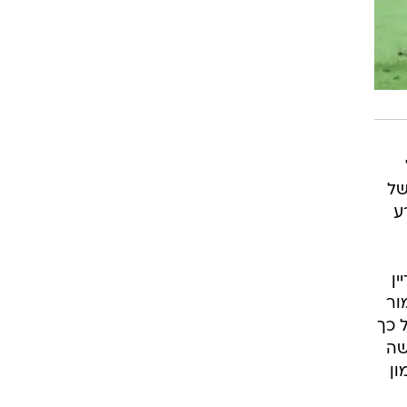
של
ע
ין
ור
 כך
שה
ון