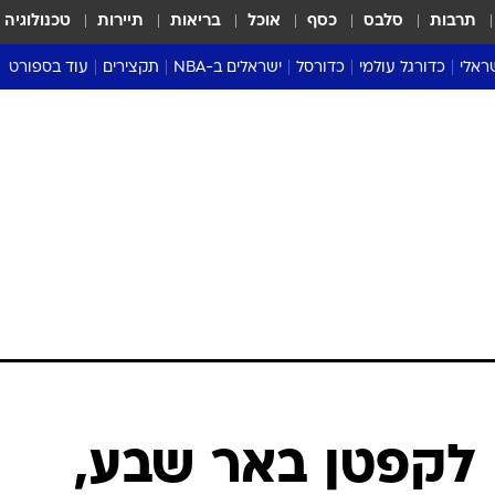
תרבות
סלבס
כסף
אוכל
בריאות
תיירות
טכנולוגיה
ראלי
כדורגל עולמי
כדורסל
ישראלים ב-NBA
תקצירים
עוד בספורט
ליגה אנגלית
ליגת העל
דני אבדיה
מונדיאל 2026
 העל
ליגה ספרדית
דאבל דריבל
NBA
נה
ליגה איטלקית
יורוליג וכדורסל אירופי
טבלאות
ו
ליגה גרמנית
ליגה לאומית
פודקאסטים
ליגה צרפתית
נבחרות ישראל בכדורסל
מסכמים מחזור
שראל
ליגת האלופות
כדורסל נשים
אבא של שבת
ית
הליגה האירופית
מעל הטבעת
דרום אמריקה
סערה בממלכה
טניס
טראש טוק
ספורט אמריקא
ה לקפטן באר שבע,
פוקר