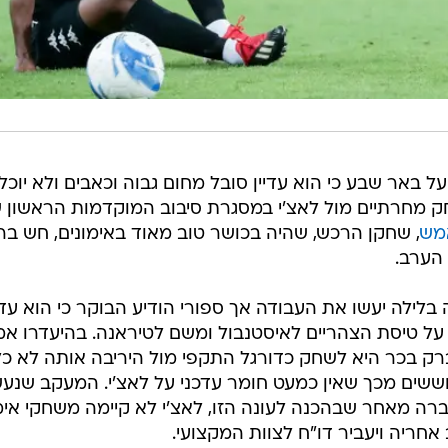
ל באר שבע כי הוא עדיין סובל מחום גבוה וכאבים ולא יוכל
 מחרתיים מול לאצ'י במסגרת סיבוב המוקדמות הראשון 
מש
, שחקן הרכש, שהיה בכושר טוב מאוד באימונים, חש בר
 הערב.
 בלילה יעשו את העבודה אך ספורי הודיע הבוקר כי הוא עדי
ה על טיסת הצהריים לאיסטנבול ומשם לטיראנה. בהיעדרו אמ
רק בכר היא לשחק כדורגל התקפי מול היריבה אותה לא כל
ששים מכך שאין כמעט חומר עדכני על לאצ'י. המעקב שנע
 מאחר שבהכנה לעונה הזו, לאצ'י לא קיימה משחקי אימ
אחריה ויעביר דו"ח לצוות המקצועי.