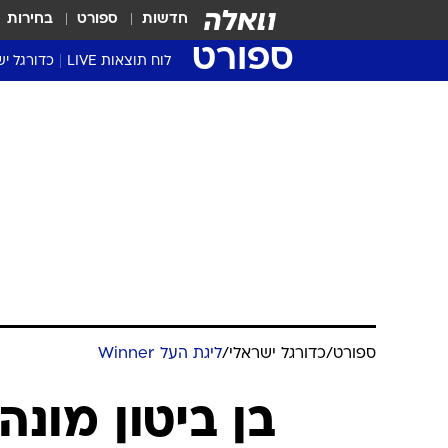
חדשות
ספורט
בחירות
ספורט
לוח תוצאות LIVE
כדורגל יש
ליגת העל Winner
סטט' ליגת
גביע המדי
גביע הטוט
שגרירים
נבחרות י
ליגה לאומ
ליגה א'
ספורט
/
כדורגל ישראלי
/
ליגת העל Winner
בן ביטון מונ