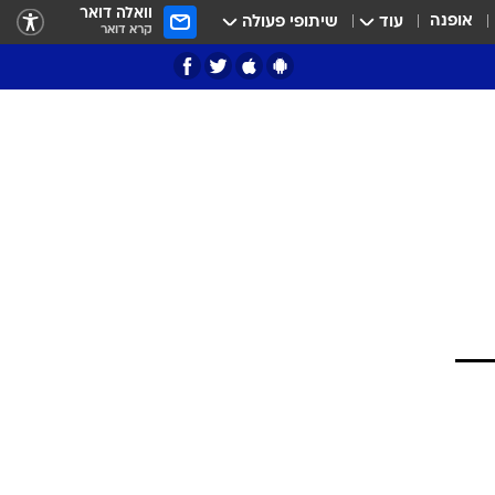
וואלה דואר
אופנה
עוד
שיתופי פעולה
קרא דואר
ציון 3
דאבל דריבל
י