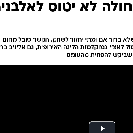
ענפים נוספים
חולה לא יטוס לאלבני
לוח שידורים
החידה של ספור
ארכיון מדורים
כתבו לנו
שלא ברור אם ומתי יחזור לשחק. הקשר סובל מחום
ל לאצ'י במוקדמות הליגה האירופית, גם אליניב בר
ו שביקש להפחית מהעומס