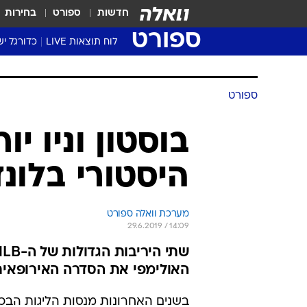
חדשות
ספורט
בחירות
ספורט
לוח תוצאות LIVE
כדורגל יש
ליגת העל Winner
סטט' ליגת
ספורט
גביע המדי
גביע הטוט
בוסטון וניו י
שגרירים
היסטורי בלונד
נבחרות י
ליגה לאומ
ליגה א'
מערכת וואלה ספורט
29.6.2019 / 14:09
האולימפי את הסדרה האירופאית
בשנים האחרונות מנסות הליגות הבכי