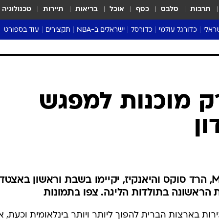
תרבות
סלבס
כסף
אוכל
בריאות
תיירות
טכנולוגיה
ראלי
כדורגל עולמי
כדורסל
ישראלים ב-NBA
תקצירים
עוד בספורט
ליגה אנגלית
ליגת העל
דני אבדיה
מונדיאל 2026
 העל
ליגה ספרדית
דאבל דריבל
NBA
נה
ליגה איטלקית
יורוליג וכדורסל אירופי
טבלאות
ו
ליגה גרמנית
ליגה לאומית
פודקאסטים
ורק מוכנות למפגש
ליגה צרפתית
נבחרות ישראל בכדורסל
מסכמים מחזור
ון
שראל
ליגת האלופות
כדורסל נשים
אבא של שבת
ית
הליגה האירופית
מעל הטבעת
דרום אמריקה
סערה בממלכה
טניס
שתי היריבות הגדולות של ה-MLB, הרד סוקס והיאנקיז, יקיימו בשבת וראשון באצטד
טראש טוק
 הראשונה בתולדות הליגה. צפו בתמונות
ספורט אמריקא
פוקר
רות בארצות הברית להפוך ליותר ויותר בינלאומית וכעת, א