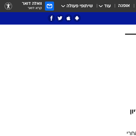
וואלה דואר
אופנה
עוד
שיתופי פעולה
קרא דואר
ציון 3
דאבל דריבל
יון
י
חרי