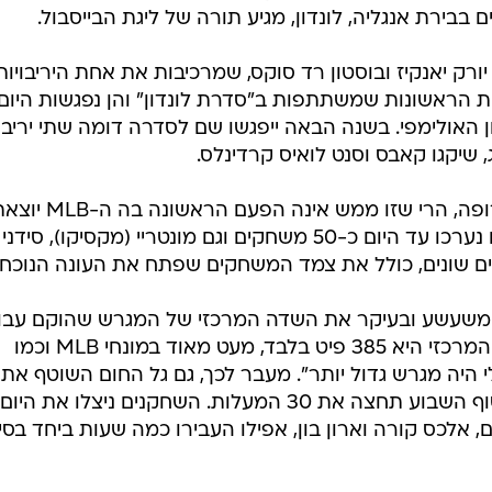
ענפים נוספים
לוח שידורים
ורק יאנקיז ובוסטון רד סוקס, שמרכיבות את אחת היריבויות
החידה של ספור
ת הראשונות שמשתתפות ב"סדרת לונדון" והן נפגשות היום
ארכיון מדורים
 האולימפי. בשנה הבאה ייפגשו שם לסדרה דומה שתי יריבו
כתבו לנו
 שיקגו קאבס וסנט לואיס קרדינלס.
למרות שמדובר בביקור בכורה באירופה, הרי שזו ממש אינה הפעם הראשונה בה
מגבולות ארצות הברית. בפורטו ריקו נערכו עד היום כ-50 משחקים וגם מונטריי (מקסיקו), סידני
גשים שונים, כולל את צמד המשחקים שפתח את העונה הנוכחי
י משעשע ובעיקר את השדה המרכזי של המגרש שהוקם עבו
הנקודה המרוחקת ביותר של השדה המרכזי היא 385 פיט בלבד, מעט מאוד במונחי MLB וכמו
היה מגרש גדול יותר". מעבר לכך, גם גל החום השוטף את
אירופה יהיה אתגר והטמפרטורה בסוף השבוע תחצה את 30 המעלות. השחקנים ניצלו את 
 אלכס קורה וארון בון, אפילו העבירו כמה שעות ביחד בסי