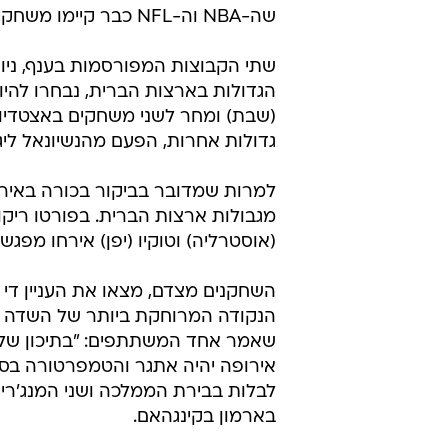
שה-NBA וה-NFL כבר קיימו משחקים בבירת אנגליה, לונדון, מגיע תורה של ליגת הבייסבול.
שתי הקבוצות המפורסמות בענף, ניו י
הגדולות בארצות הברית, נבחרו להיו
(שבת) ומחר לשני משחקים באצטדיון
גדולות אחרות, הפעם מהנשיונאל ליג,
(אוסטרליה) וטוקיו (יפן) אירחו מפ
השחקנים מצדם, מצאו את העניין ד
שאמר אחד המשתתפים: "בתיכון שלי 
לבלות בבירת הממלכה ושני המנג'רים,
בארמון בקינגהאם.