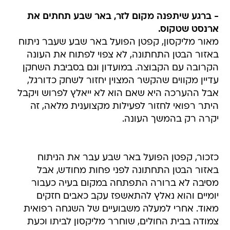
ארנסט שטקוס.
מאור מליקסון, קפטן הפועל באר שבע שעבר ניתוח
באזור הבטן התחתונה, לא צפוי לפתוח את העונה
הקרובה עם הקבוצה. במועדון וגם בסביבת השחקן
עדיין מקווים שהקשר המצוין יחזור לשחק כדורגל,
אבל ההערכה היא שאם הוא לא ייאלץ לפרוש ויקבל
היתר רפואי לחזור לפעילות מקצוענית מלאה, זה
יקרה רק בהמשך העונה.
כזכור, קפטן הפועל באר שבע עבר את הניתוח
באזור הבטן התחתונה לפני פחות מחודש, אבל
מסיבה לא ברורה התפתחה במקום בעיה כעבור
יומיים והוא נאלץ להתאשפז עקב כאבים חזקים
מאוד. אחרי למעלה משבועיים של השגחה רפואית
צמודה בבית החולים, שוחרר מליקסון לביתו וכעת
הוא נח ומתאושש. חזרתו לפעילות תלויה בבדיקות
שיעבור ובייעוץ רפואי שיקבל. כך או אחרת, הדבר