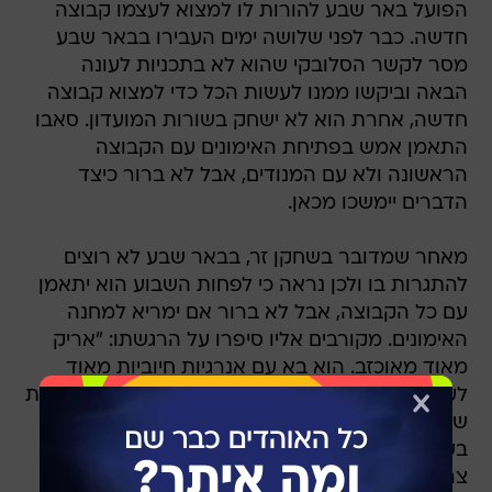
הפועל באר שבע להורות לו למצוא לעצמו קבוצה
חדשה. כבר לפני שלושה ימים העבירו בבאר שבע
מסר לקשר הסלובקי שהוא לא בתכניות לעונה
הבאה וביקשו ממנו לעשות הכל כדי למצוא קבוצה
חדשה, אחרת הוא לא ישחק בשורות המועדון. סאבו
התאמן אמש בפתיחת האימונים עם הקבוצה
הראשונה ולא עם המנודים, אבל לא ברור כיצד
הדברים יימשכו מכאן.
מאחר שמדובר בשחקן זר, בבאר שבע לא רוצים
להתגרות בו ולכן נראה כי לפחות השבוע הוא יתאמן
עם כל הקבוצה, אבל לא ברור אם ימריא למחנה
האימונים. מקורבים אליו סיפרו על הרגשתו: "אריק
מאוד מאוכזב. הוא בא עם אנרגיות חיוביות מאוד
לעונה הזו ועשה הכנה אישית חזקה בפגרה כדי להיות
שותף לעונה הרבה יותר טובה בהפועל באר שבע
בעונה הבאה. אבל התקבלה החלטה והוא כמקצוען
צריך לחפש קבוצה אחרת. אם הוא לא ימצא, יש לו