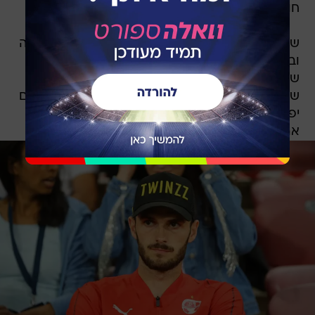
חוזה בבאר שבע לעונה נוספת".
שכרו של סאבו נע סביב 300 אלף דולר לעונה הבאה
ובארץ לא נראה שתהיה קבוצה שתיקח אותו. היעד
שלו עשוי להיות הליגה הטורקית או הסלובקית.
שחרורו של סאבו אמור לפנות מקום לאלמוג כהן וגם
יפנה מקום לזר, כך שבאר שבע תוכל להחתים את
ארנסטס שטקוס לעמדת השוער.