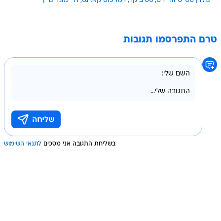
גולדן סטייט ווריירס
סטיב קר
דמרכוס קאזינס
דריימונד גרין
טרם התפרסמו תגובות
בשליחת התגובה אני מסכים
לתנאי השימוש