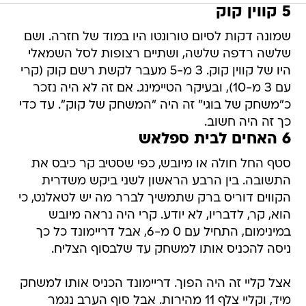
5 קווין קוק
שמונה דקות לסיום טורונטו היו במוד של חזרה. ושם
שלשה רדפה שלשה, ושתיים רצופות לסל השמאלי
היו של קווין קוק. 3 מ-5 מעבר לקשת רשם קוק (קרי
עם 3 מ-10), ובעיקר הטיימינג. אם זה לא היה נזכר
כ"משחק של בוגי" זה היה "המשחק של קוק". עד כדי
כך זה היה חשוב.
6 האחים לבית ספלאש
סטף החל חולה או מיובש, כפי שסטיב קר כיבס את
התשובה. בין הרבע הראשון לשני ביקש משדרית
הקווים דוריס ברק שתמשיך לברר מה יש לטאלנט, כי
הוא, קר, לדבריו, לא יודע. קרי היה נראה מיובש
במינימום, התחיל עם 0 מ-6, אבל דריימונד כל כך
ניסה להכניס אותו למשחק עד שלבסוף הצליח.
אצל קליי זה היה הפוך. דריימונד הכניס אותו למשחק
מיד, וקליי צלף 11 מהירות. אבל סוף הערב נגמר