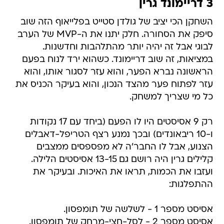
3 דריימונד גרין
השחקן הכי יציב של גולדן סטייט בפלייאוף הזה שוב
סיפק את הסחורה. חלק יתנו את ה-MVP של הערב
לבוגי אבל זה יהיה יותר מהתלהבות וחדשנות.
במציאות, זה שוב דריימונד. כשהוא ירד לנוח בפעם
הראשונה נברא הפער, והוא עזר לסגור אותו, והוא
עזר לפתוח פער מהצד הנכון, והוא בעיקר הכניס את
כל מי שצריך למשחק.
רק 9 אסיסטים היו לו הפעם (ביחד עם 17 נקודות
ו-10 ריבאונדים) ובכך נמנע רצף הטריפל-דאבלים
הצנוע, אבל לו החבר'ה לא מפספסים ממצבים
קלילים גרין היה רושם גם 13-15 אסיסטים הלילה.
ועזבו את הכמות, תראו את האיכות. ובעיקר את
ההתפלגות:
אסיסט מספר 1 - לשלשה של תומפסון.
אסיסט מספר 2 - לסל-חצי-מרחק של תומפסון.