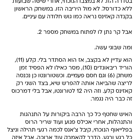
בסדרה הזו. לא במצבו הנוכחי, אחרי שישה שבועות
ללא כדורסל. לא מול היריבה הזו. במשחק הראשון
בקנדה קאזינס נראה כמו גוש חלודה עם עיניים.
אבל קר נתן לו לפתוח במשחק מספר 2.
ומה שבוגי עשה.
הוא עדיין לא בקצב, אז הוא הסתדר בלי. קלע (11),
הוריד ריבאונדים (10), מסר כאילו לא הפסיד זמן
משחק (6) וגם חסם פעמיים. וכשטורונטו כן נכנסה
לריצה שהביאה אותה להפרש שיא, בצד השני רק
קאזינס קלע. וזה היה 12 לטורונטו, אבל בלי דמרכוס
זה כבר היה נגמר.
האיש שחטף כל כך הרבה ביקורות על התנהגות
והתנהלות, אחרי אכילס פגוע ועוד שריר הרוס
בפלייאוף הנוכחי, קיבל צ'אנס לכמה רגעי תהילה וניצל
כל רגע ורגע. הדרך לקאמבק עוד ארוכה, אבל איזה