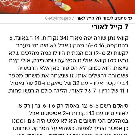
/
מי מתנדב לעזור לו? קייל לאורי
GettyImages
7 קייל לאורי
קוואי נתן שורה יפה מאוד (34 נקודות, 14 ריבאונד, 5
בהתקפה, 16 מ-16 מהקו) אבל לא היה חד מעבר
לקשת (2 מ-9) וגם הגנתית היו לו כמה מהלכים שלא
נראו כמו קוואי. אולי זו הפציעה שמטרידה, אולי קצת
עייפות. הוא כמובן לא הסיפור כאן אלא הרביעייה
שאמורה להשלים אותו. זו שניצחה את משחק מספר
1 בלי קשר אליו - עם 32 של סיאקם ו-20 של גאסול
ו-11 של גרין ו-7 של לאורי. הלילה כולם הורגשו פחות.
סיאקם רשם 12-8-5, גאסול רק 6 ו-6, גרין רק 8.
לאורי סיים עם 13 נקודות ו-2 אסיסטים אבל
במהלכים הכי חשובים הוא לא ממש היה שם, וממנו
כן אפשר וצריך לצפות. כשהוא על הפרקט טורונטו