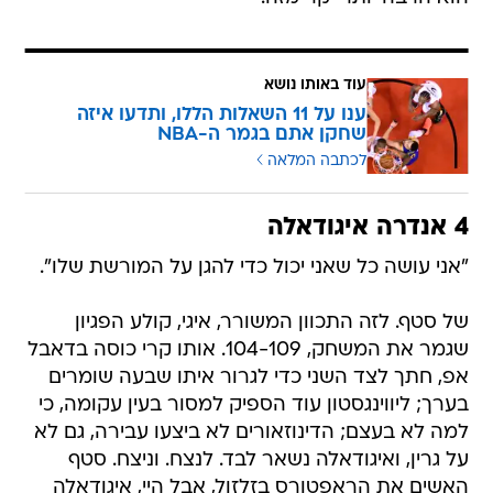
עוד באותו נושא
ענו על 11 השאלות הללו, ותדעו איזה
שחקן אתם בגמר ה-NBA
לכתבה המלאה
4 אנדרה איגודאלה
"אני עושה כל שאני יכול כדי להגן על המורשת שלו".
של סטף. לזה התכוון המשורר, איגי, קולע הפגיון
שגמר את המשחק, 104-109. אותו קרי כוסה בדאבל
אפ, חתך לצד השני כדי לגרור איתו שבעה שומרים
בערך; ליווינגסטון עוד הספיק למסור בעין עקומה, כי
למה לא בעצם; הדינוזאורים לא ביצעו עבירה, גם לא
על גרין, ואיגודאלה נשאר לבד. לנצח. וניצח. סטף
האשים את הראפטורס בזלזול, אבל היי, איגודאלה