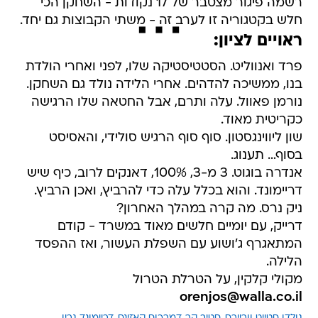
רשמה פיגור מצטבר של 17 נקודות - השחקן הכי
חלש בקטגוריה זו לערב זה - משתי הקבוצות גם יחד.
ראויים לציון:
פרד ואנווליט. הסטטיסטיקה שלו, לפני ואחרי הולדת
בנו, ממשיכה להדהים. אחרי הלידה נולד גם השחקן.
נורמן פאוול. עלה ותרם, אבל החטאה שלו הרגישה
כקריטית מאוד.
שון ליווינגסטון. סוף סוף הרגיש סולידי, והאסיסט
בסוף… תענוג.
אנדרה בוגוט. 3 מ-3, 100%, דאנקים לרוב, כיף שיש
דריימונד. והוא בכלל עלה כדי להרביץ, ואכן הרביץ.
ניק נרס. מה קרה במהלך האחרון?
דרייק, עם יומיים חלשים מאוד במשרד - קודם
המתאגרף ג'ושוע עם השפלת העשור, ואז ההפסד
הלילה.
מקולי קלקין, על הטרלת הטרול
orenjos@walla.co.il