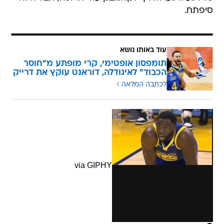
סיפתח.
עוד באותו נושא
תומפסון אופטימי, קרי מופתע מ"חוסר
הכבוד" לאיגודלה, דוראנט עוקץ את דרייק
לכתבה המלאה
via GIPHY