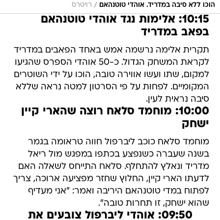
/
הוכו ללא סיבה במדריד. אוהדי טוטנהאם
רויטרס
10:15: אלימות נגד אוהדי טוטנהאם
בפאב במדריד
תקרית אלימה נרשמה אמש באחד הפאבים במדריד
לקראת המשחק הגדול. כ-50 אוהדי הספרס שהגיעו
למקום, שתו ועשו אווירה טובה, הוכו על ידי השוטרים
המקומיים. לפחות על פי הסרטון למטה נראה שללא
סיבה נראית לעין.
10:00: מוחמד סלאח רוצה שהארי קיין
ישחק
מוחמד סלאח כוכב ליברפול חווה טראומה בגמר
בשנה שעברה כשנפצע בכתפו במפגש מול ריאל
מדריד ונאלץ להתחלף. סלאח התייחס לשאלה האם
לדעתו הארי קיין, החלוץ שחזר מפציעה ארוכה, צריך
לפתוח במדי טוטנהאם היריבה ואמר: "אני מעדיף
שהוא ישחק, זו תחרות טובה".
09:50: אוהדי ליברפול צובעים את