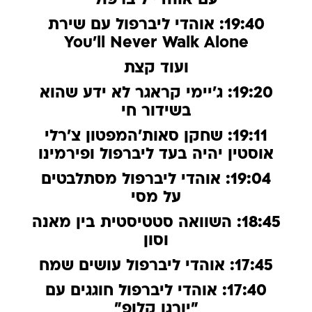
עם אוהדי ליברפול
19:40: אוהדי ליברפול עם שירת
You'll Never Walk Alone
ועוד קצת
19:20: ג'יימי קראגר לא ידע שהוא
בשידור חי
19:11: שחקן סאות'המפטון צ'רלי
אוסטין יהיה בעד ליברפול ופירמינו
19:04: אוהדי ליברפול מסתלבטים
על מסי
18:45: השוואה סטטיסטית בין מאנה
וסון
17:45: אוהדי ליברפול עושים שמח
17:40: אוהדי ליברפול חוגגים עם
"יורגן קלופ"