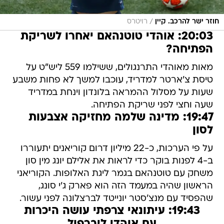
/
חוזר ישר להרכב. קיין
רויטרס
20:03: אוהדי טוטנהאם יאחרו לשריקת
הפתיחה?
מאות מאוהדי התרנגולים, ששילמו 559 ליש"ט על
טיסת צ'ארטר למדריד, עוכבו למשך לא פחות משבע
שעות על מסלול ההמראה בלונדון וינחת במדריד
שעה וחצי לפני שריקת הפתיחה.
19:47: מדינה שלמה מחזיקה אצבעות
לסון
על פי הערכות, כ-22 מיליון דרום קוריאנים יתעוררו
ב-4 לפנות בוקר כדי לראות את אלילם יונג מין סון
משחק עם טוטנהאם בגמר ליגת האלופות. הקוריאני
הראשון שהיה במעמד הזה הוא פארק ג'י סונג,
שהפסיד עם מנצ'סטר יונייטד לברצלונה לפני עשור.
19:43: עיתונאי צרפתי עושה היכרות