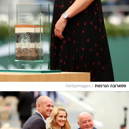
/
ספארובה הנרגשת
GettyImages