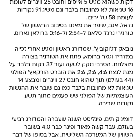
דקות כשהוא מגיש 5 אייסים וחובט 25 ווינרים לעומת
16 שגיאות לא מחויבות בלבד וגם משיג 91 נקודות
לעומת 58 של יריבו.
נדאל, אגב, שיפר את מאזנו בסיבוב הראשון של
טורנירי גרנד סלאם ל-2:54 ול-0:16 ברולאן גארוס.
נובאק דג'וקוביץ', שמדורג ראשון ומגיע אחרי זכייה
במדריד וגמר ברומא, פתח את הטורניר בצורה
מוצלחת. הסרבי נזקק לשעה ועוד 37 דקות בלבד על
מנת לנצח 4:6, 2:6, 2:6 את הוברט הורקאץ' הפולני
(44 בעולם) תוך שהוא חובט 27 ווינרים ומבצע 14
שגיאות לא מחויבות בלבד כמו גם שובר את ההגשות
העוצמתיות של הפולני שש פעמים מתוך תשע
נקודות שבירה.
דומיניק תים, פינליסט השנה שעברה והמדורג רביעי
בעולם, עבד קשה מאוד ופיגר כבר 4:0 בשובר
השוויון של המערכה השלישית, אבל בסופו של דבר