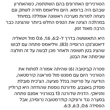
הטורנירים האחרונים בהם השתתפה, כשהאחרון
שבהם היה ברומא. היום וויליאמס חזרה לשחק וגם
ניצחה למרות מערכה ראשונה אומללה במיוחד
במהלכה הציגה את הטניס החלש ביותר שהציגה כבר
הרבה מאוד זמן.
היא התאוששה בדרך ל-6:2, 1:6, 0:6 מול ויטאליה
דיאטצ'נקו הרוסייה (83). וויליאמס פתחה עם לבוש
שהציג בטן חשופה ולאחר מכן לבשה על זה חולצה
שכיסתה את הבטן.
פטרה קביטובה (6) שהיתה אמורה לפתוח את
הטורניר היום עם מפגש מול סוראנה קירסטאה,
הודיעה על פרישה בגלל פציעה. הצ'כית סובלת
מסדק באצבע. מדורגת נוספת שהודחה היא קרוליין
ווזניאקי. הדנית שדורגה 13 בטורניר אמנם פתחה
בסערה נגד ורוניקה קודרמטובה (רוסיה), אבל
הפסידה 0:6, 6:3, 6:3.