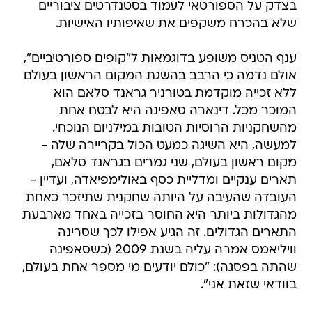
בצדק על הספורטאי לעמוד בסטנדרטים ציבוריים
שלא בהכרח משקפים את שאיפותיו האישיות.
ענף הטניס משופע בדוגמאות ל"קופים ספורטיביים",
אולם נדמה כי הרבב בהשגת המקום הראשון בעולם
ללא זכייה מוקדמת בטורניר גראנד סלאם הוא
המוכר מכל. דינארה סאפינה היא לבטח אחת
מהשחקניות הרוסיות הטובות במילניום הנוכחי.
למעשה, היא השיגה כמעט הכול בקריירה שלה -
מקום ראשון בעולם, שני גמרים בגראנד סלאם,
תארים ענקיים ומדליית כסף באולימפיאדה, ועדיין -
העובדה שהעיבה על היותה שחקנית שתיזכר כאחת
מהגדולות ביותר היא החוסר בזכייה באחד מארבעת
התארים הגדולים. זה הגיע אפילו לכך שסרינה
וויליאמס אמרה עליה בשנת 2009 (כשסאפינה
שהתה בפסגה): "כולם יודעים מי מספר אחת בעולם,
בוודאי שזאת אני".