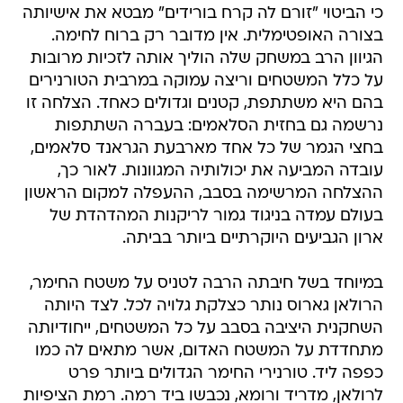
כי הביטוי "זורם לה קרח בורידים" מבטא את אישיותה
בצורה האופטימלית. אין מדובר רק ברוח לחימה.
הגיוון הרב במשחק שלה הוליך אותה לזכיות מרובות
על כלל המשטחים וריצה עמוקה במרבית הטורנירים
בהם היא משתתפת, קטנים וגדולים כאחד. הצלחה זו
נרשמה גם בחזית הסלאמים: בעברה השתתפות
בחצי הגמר של כל אחד מארבעת הגראנד סלאמים,
עובדה המביעה את יכולותיה המגוונות. לאור כך,
ההצלחה המרשימה בסבב, ההעפלה למקום הראשון
בעולם עמדה בניגוד גמור לריקנות המהדהדת של
ארון הגביעים היוקרתיים ביותר בביתה.
במיוחד בשל חיבתה הרבה לטניס על משטח החימר,
הרולאן גארוס נותר כצלקת גלויה לכל. לצד היותה
השחקנית היציבה בסבב על כל המשטחים, ייחודיותה
מתחדדת על המשטח האדום, אשר מתאים לה כמו
כפפה ליד. טורנירי החימר הגדולים ביותר פרט
לרולאן, מדריד ורומא, נכבשו ביד רמה. רמת הציפיות