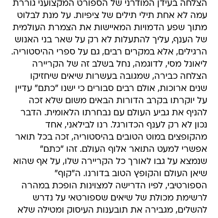
הצלחה בעידן המודרני של הספורט המקצועני גוררת
עמה לא אחת תילי תילים של ציפיות. על מנת לבלוט
מתוך שפע הדמויות המאיישות את הצמרת העולמית
של הענף, עליך להתעלות לא רק על שאר בני האנוש
הרגילים, אלא במקרים רבים, גם על ספרי ההיסטוריה.
ליאונל מסי, לדוגמה, נחל בשלב זה של הקריירה
הצלחה כבירה, שמגובה בעשרות שיאים שיחזיקו
שנים ארוכות, אולם רבים סבורים כי ישנו "כתם" עדיין
על יוקרתו בקרב הדורות הבאים משום שלא זכה
להניף את גביע העולם עם נבחרתו הלאומית. הדבר
נכון לא רק לענף הכדורגל. רנו לבילאני, אחד
מהקופצים במוט הטובים בהיסטוריה, זכה בכל תואר
אפשרי למעט התואר אלוף העולם. זהו "כתם"
שנמצא על גבו לאורך כל הקריירה שלו, על אף שהוא
שיאן העולם והקופץ הטוב בדורנו. ה"קוף"
הספורטיבי, לפיו הדרישה למצוינות הופכת במהרה
לרשימת מכולת של שיאים שספורטאי על נדרש
להשלים, מגבירה את תובענות העיסוק ומטילה שלא