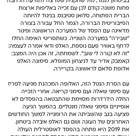
בביטחון לגמר, מול שחקנית שפרצה לתודעה הרחבה
פחות משנה קודם לכן עם זכייה באליפות ארצות
הברית הפתוחה, סלואן סטיבנס. בניגוד להיותה
הפייבוריטית הברורה, הגמר החל עבורה בצורה
מדאיגה עם הפסד של המערכה הראשונה ופיגור
"שבירה" במערכה השנייה. כשתסריטי האימה החלו
לרחף באוויר פעם נוספת, האלפ ודאי אמרה לעצמה:
"זה לא קורה לי שוב". לשמחתה, זה אכן היה המצב:
קאמבק אדיר עד לניצחון המופלא. סימונה האלפ
אלופת סלאם לראשונה בקריירה.
עם הסרת הנטל הזה, האלופה המכהנת מגיעה לפריז
עם סימני שאלה ועם סימני קריאה. אחרי הזכייה
החלה הידרדרות מסוימת שהתבטאה בהפסדים לא
אופייניים וסימני שאלה מנטליים. בהמשך הגיעה
פציעה בגב שהשביתה את הרומנייה למשך החודשים
האחרונים של העונה ושם גם האלפ איבדה ביטחון.
את 2019 היא פתחה בהפסד לאוסטרלית העולה