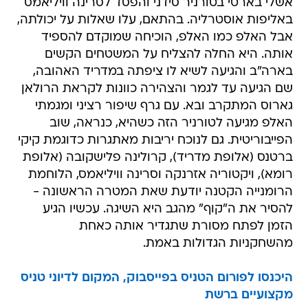
אשלי בארטי בטורניר סידני והפסד לסרינה וויליאמס
באליפות אוסטרליה. בהתאם, עלו שאלות על יכולתה,
אבל האלפ כמו האלפ, הוכיחה שמוקדם להספיד
אותה. היא החלה להצליח על המשטחים הקשים
בארה"ב והגיעה לשיא לו ציפתה במדריד האהובה,
שם הגיעה עד לגמר והצהירה כוונות לקראת הרולאן
גארוס המתקרב ובא. עם גרף שיפור רציני ומגמתי
האלפ מגיעה לטורניר הזה כשהיא, כנראה, שוב
הפייבוריטית. גם לנוכח יריבות מאתגרות כדוגמת קיקי
ברטנס (אלופת מדריד), קרולינה פלישקובה (אלופת
רומא), ויקטוריה אזרנקה וסרינה וויליאמס, הלוחמת
הרומנייה הקטנה יודעת שאת המטרה הראשונה -
להסיר את ה"קוף" מהגב היא השיגה. עכשיו הגיע
הזמן לפתח מסורת שתגדיר אותה כאחת
מהשחקניות הגדולות באמת.
היכנסו לפורום הטניס בפייסבוק, המקום לדיוני טניס
מקצועיים ברשת