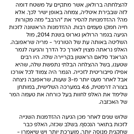
להצלחתה ברולאן, אשר מתקיים על משטח דומה
לזה שבבירת איטליה, צמחה באופן ישיר לכך. אלא
מה? ההזדמנויות להסיר את "הרבב" מזה מקורות
חייה חמקו פעמים רבות. ההזדמנות הראשונה לזכות
הגיעה בגמר הרולאן גארוס בשנת 2014, מול
השליטה באותה עת של הטורניר - מריה שראפובה.
האלפ נראתה מצוין לאורך כל הדרך והגיעה לגמר
הגראנד סלאם הראשון בקריירה שלה. היו רבים
שטענו, בשל ההצלחה הבלתי נתפשת שלה, שהיא
אפילו פייבוריטית לזכייה. הגמר היה צמוד לכל אורכו
אבל לאחר מעט יותר מ-3 שעות, שראפובה ניצחה
בצורה דרמטית, 4:6 במערכה השלישית, במותחן
שלימד את האלפ לחוות בעל כורחה את טעמה המר
של האכזבה.
שלוש שנים לאחר מכן הגיעה ההזדמנות השנייה
לזכות בתואר הנכסף. בשלב שכזה, האלפ כבר
שחקנית מנוסה יותר, מוערכת יותר ויש שיאמרו -