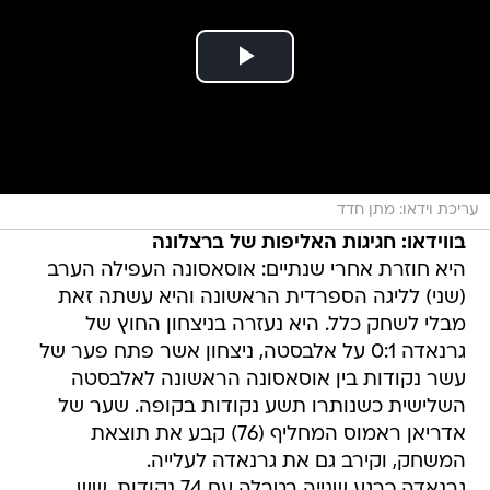
עריכת וידאו: מתן חדד
בווידאו: חגיגות האליפות של ברצלונה
היא חוזרת אחרי שנתיים: אוסאסונה העפילה הערב
(שני) לליגה הספרדית הראשונה והיא עשתה זאת
מבלי לשחק כלל. היא נעזרה בניצחון החוץ של
גרנאדה 0:1 על אלבסטה, ניצחון אשר פתח פער של
עשר נקודות בין אוסאסונה הראשונה לאלבסטה
השלישית כשנותרו תשע נקודות בקופה. שער של
אדריאן ראמוס המחליף (76) קבע את תוצאת
המשחק, וקירב גם את גרנאדה לעלייה.
גרנאדה כרגע שנייה בטבלה עם 74 נקודות, שש