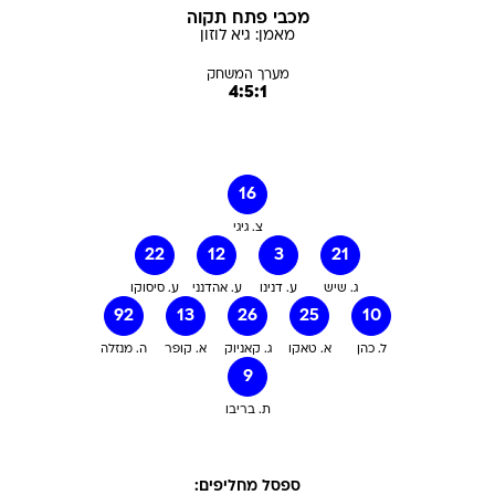
מכבי פתח תקוה
מאמן:
גיא
לוזון
מערך המשחק
4:5:1
16
צ. גיגי
22
12
3
21
ג. שיש
ע. דנינו
ע. אהדנני
ע. סיסוקו
92
13
26
25
10
ל. כהן
א. טאקו
ג. קאניוק
א. קופר
ה. מנזלה
9
ת. בריבו
ספסל מחליפים: