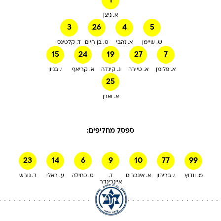
1
א. ניצן
3
26
4
5
ש. שיימן
א. זהבי
ט. בן חיים
ד. קלטינס
15
24
19
27
7
א. פלומן
א. טיירה
ג. קינדה
א. קריאף
י. בניון
25
א. וארן
ספסל מחליפים:
23
14
6
9
10
77
99
מ. וודוץ
י. בריהון
א. אינברום
ד.
ט. כחילה
ע. ראלי
ד. גורש
איינבינדר