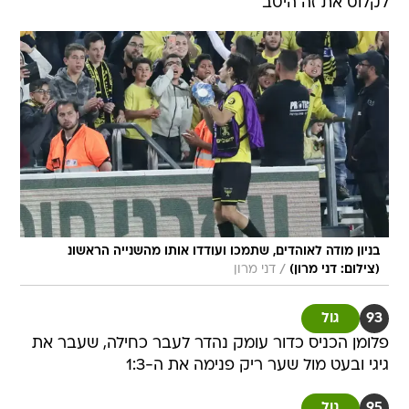
לקלוט את זה היטב
בניון מודה לאוהדים, שתמכו ועודדו אותו מהשנייה הראשונ
/
(צילום: דני מרון)
דני מרון
93
גול
פלומן הכניס כדור עומק נהדר לעבר כחילה, שעבר את
גיגי ובעט מול שער ריק פנימה את ה-1:3
95
גול