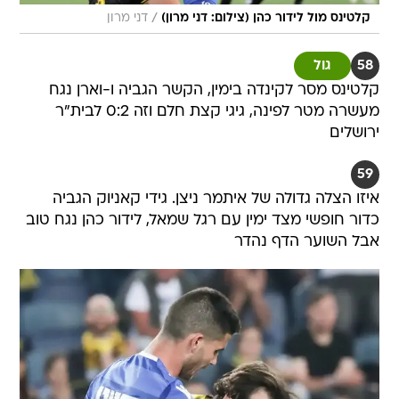
/
קלטינס מול לידור כהן (צילום: דני מרון)
דני מרון
58
גול
קלטינס מסר לקינדה בימין, הקשר הגביה ו-וארן נגח
מעשרה מטר לפינה, גיגי קצת חלם וזה 0:2 לבית"ר
ירושלים
59
איזו הצלה גדולה של איתמר ניצן. גידי קאניוק הגביה
כדור חופשי מצד ימין עם רגל שמאל, לידור כהן נגח טוב
אבל השוער הדף נהדר