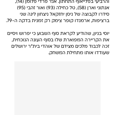
והרביעי בפלייאוף התחתון. אנז' פרדי פלומן (14),
אנתוני וארן (58), טל כחילה (93) ואור זהבי (95)
סידרו לקבוצה של ניסן יחזקאל ניצחון ליגה שני
ברציפות, ארמנדו קופר צימק רק זמנית בדקה ה-79.
יוסי בניון, שהודיע לקראת סוף השבוע כי יפרוש ויסיים
את הקריירה המפוארת שלו בסוף העונה הנוכחית,
זכה לכבוד מלכים מצידם של אוהדי בית"ר ירושלים
שעודדו אותו מתחילת המשחק.