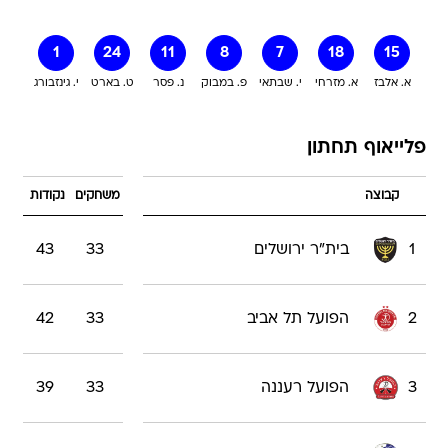
1
24
11
8
7
18
15
א. אלבז
א. מזרחי
י. שבתאי
פ. במבוק
נ. פסר
ט. בארט
י. גינזבורג
פלייאוף תחתון
קבוצה
משחקים
נקודות
1
בית"ר ירושלים
33
43
2
הפועל תל אביב
33
42
3
הפועל רעננה
33
39