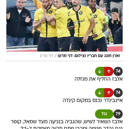
/
וארן חוגג עם חבריו (צילום: דני מרון)
דני מרון
74
אלבז החליף את מנזלה
74
איינבינדר נכנס במקום קינדה
79
גול
אלבז השאיר לשיש, שהגביה בנגיעה מצד שמאל, קופר
נגח נהדר פנימה ומכבי פתח תקוה מצמקת ל-2:1