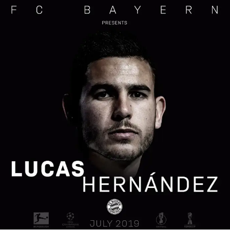
/
ההודעה של באיירן מינכן. לוקאס הרננדז
אתר רשמי, אתר באיירן מינכן
אחרי חודשים של שמועות ודיבורים, הערב (רביעי) זה