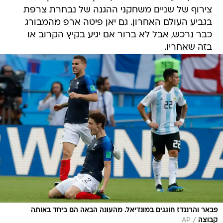
כבר נרכש, אבל לא ברור אם יגיע בקיץ הקרוב או
בזה שאחריו.
פבאר והרננדז חוגגים במונדיאל. מהעונה הבאה הם ביחד באותה
/
קבוצה
AP
לא רק שהרננדז הפך לשחקן היקר ביותר בתולדות
באיירן מינכן והבונדסליגה, אלא שהוא גם נמכר