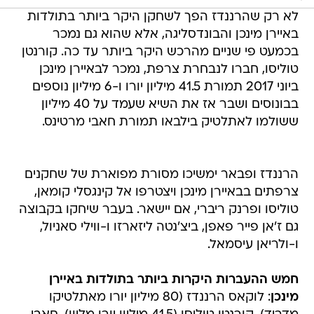
בכמעט פי שניים מהרכש היקר ביותר עד כה. קורנטן
טוליסו, חברו לנבחרת צרפת, נמכר לבאיירן מינכן
ביוני 2017 תמורת 41.5 מיליון יורו ו-6 מיליון נוספים
בבונוסים ושבר אז את השיא שעמד על 40 מיליון
ששולמו לאתלטיק בילבאו תמורת חאבי מרטינס.
הרננדז ופבאר ימשיכו מסורת מפוארת של שחקנים
צרפתים בבאיירן מינכן ויצטרפו אל קינגסלי קומאן,
טוליסו ופרנק ריברי, אם יישאר. בעבר שיחקו בקבוצה
גם ז'אן פייר פאפן, ביצ'נטה ליזארזו ו-ווילי סאניול,
ו-ולריאן עיסמאל.
חמש ההעברות היקרות ביותר בתולדות באיירן
מינכן
: לוקאס הרננדז (80 מיליון יורו מאתלטיקו
מדריד), קורנטן טוליסו (41.5 מיליון יורו מליון), חאבי
מרטינס (40 מיליון יורו מאתלטיק בילבאו), ארתורו