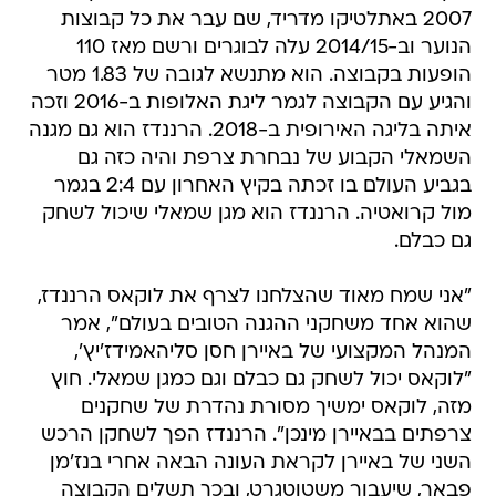
הופעות בקבוצה. הוא מתנשא לגובה של 1.83 מטר
והגיע עם הקבוצה לגמר ליגת האלופות ב-2016 וזכה
איתה בליגה האירופית ב-2018. הרננדז הוא גם מגנה
השמאלי הקבוע של נבחרת צרפת והיה כזה גם
בגביע העולם בו זכתה בקיץ האחרון עם 2:4 בגמר
מול קרואטיה. הרננדז הוא מגן שמאלי שיכול לשחק
גם כבלם.
"אני שמח מאוד שהצלחנו לצרף את לוקאס הרננדז,
שהוא אחד משחקני ההגנה הטובים בעולם", אמר
המנהל המקצועי של באיירן חסן סליהאמידז'יץ',
"לוקאס יכול לשחק גם כבלם וגם כמגן שמאלי. חוץ
מזה, לוקאס ימשיך מסורת נהדרת של שחקנים
צרפתים בבאיירן מינכן". הרננדז הפך לשחקן הרכש
השני של באיירן לקראת העונה הבאה אחרי בנז'מן
פבאר, שיעבור משטוטגרט, ובכך תשלים הקבוצה
צירוף של שניים משחקני ההגנה של נבחרת צרפת
בגביע העולם האחרון. גם יאן פיטה ארפ מהמבורג