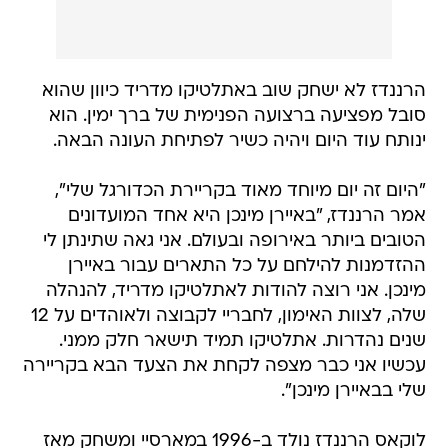
הרננדז לא ישחק שוב באתלטיקו מדריד כיוון שהוא
סובל מפציעה ברצועה הפנימית של ברך ימין. הוא
ינותח עוד היום ויהיה כשיר לפתיחת העונה הבאה.
"היום זה יום מיוחד מאוד בקריירת הכדורגל שלי",
אמר הרננדז, "באיירן מינכן היא אחד המועדונים
הטובים ביותר באירופה ובעולם. אני גאה שתינתן לי
ההזדמנות להילחם על כל התארים עבור באיירן
מינכן. אני רוצה להודות לאתלטיקו מדריד, להנהלה
שלה, לצוות האימון, לחבריי לקבוצה ולאוהדים על 12
שנים נהדרות. אתלטיקו תמיד תישאר חלק ממני.
עכשיו אני כבר מצפה לקחת את הצעד הבא בקריירה
שלי בבאיירן מינכן".
לוקאס הרננדז נולד ב-1996 במארסיי ומשחק מאז
2007 באתלטיקו מדריד, שם עבר את כל קבוצות
הנוער וב-2014/15 עלה לבוגרים ורשם מאז 110