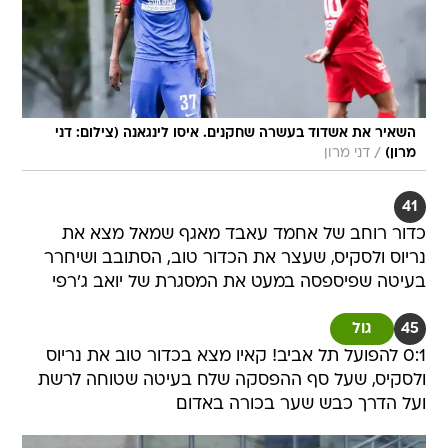
השאיר את אשדוד בעשרה שחקנים. איסו לינגאנה (צילום: דני
/
מרון)
דני מרון
41
כדור רוחב של אחמד עאבד מאגף שמאל מצא את
נריוס ולסקיס, שעצר את הכדור טוב, הסתובב ושיחרר
בעיטה שפיספסה במעט את המסגרת של יואב ג'רפי
45
גול
0:1 להפועל תל אביב! קאיו מצא בכדור טוב את נריוס
ולסקיס, שעל סף ההפסקה שלח בעיטה שטוחה לרשת
ועל הדרך כבש שער בכורה באדום