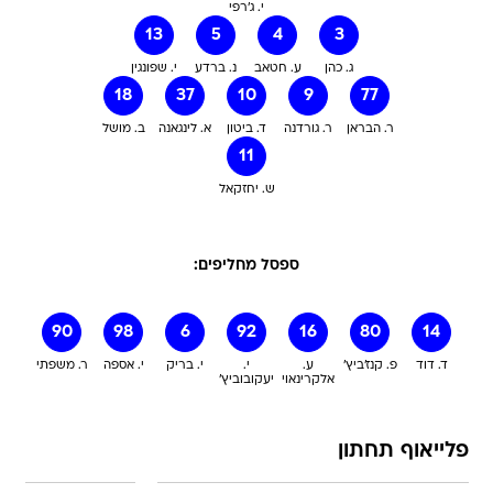
י. ג'רפי
13
5
4
3
ג. כהן
ע. חטאב
נ. ברדע
י. שפונגין
18
37
10
9
77
ר. הבראן
ר. גורדנה
ד. ביטון
א. לינגאנה
ב. מושל
11
ש. יחזקאל
ספסל מחליפים:
90
98
6
92
16
80
14
ד. דוד
פ. קנז'ביץ'
ע.
י.
י. בריק
י. אספה
ר. משפתי
אלקרינאוי
יעקובוביץ'
פלייאוף תחתון