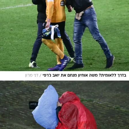
/
בדרך ללאומית? משה אוחיון מנחם את יואב ג'רפי
דני מרון