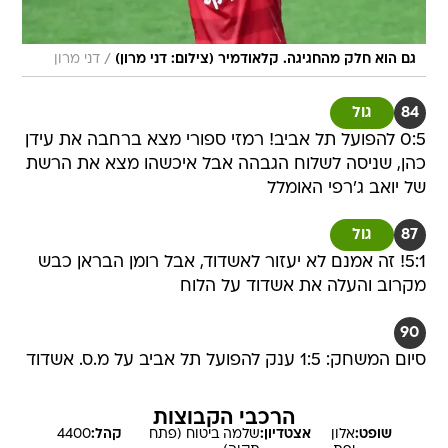
/
גם הוא חלק מהחגיגה. קלאודמיר (צילום: דני מרון)
דני מרון
84
גול
0:5 להפועל תל אביב! רמזי ספורי מצא ברחבה את עידן
כהן, שניסה לשלוח הגבהה אבל איכשהו מצא את הרשת
של יואב ג'רפי האומלל
87
גול
5:1! זה אמנם לא יעזור לאשדוד, אבל רומן הבראן כבש
מקרוב והעלה את אשדוד על הלוח
90
סיום המשחק: 1:5 ענק להפועל תל אביב על מ.ס. אשדוד
הרכבי הקבוצות
שופט:
אלון
אצטדיון:
שלמה ביטוח (פתח
קהל:
4400