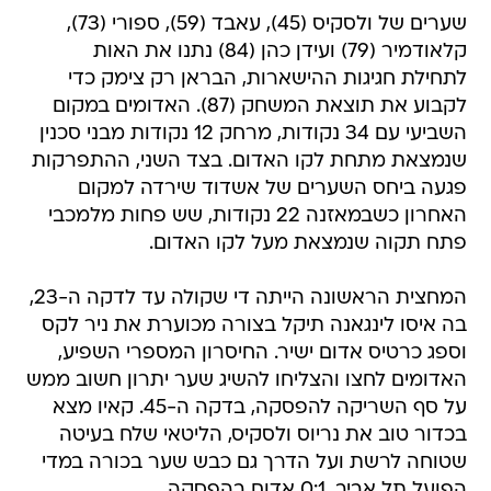
שערים של ולסקיס (45), עאבד (59), ספורי (73),
קלאודמיר (79) ועידן כהן (84) נתנו את האות
לתחילת חגיגות ההישארות, הבראן רק צימק כדי
לקבוע את תוצאת המשחק (87). האדומים במקום
השביעי עם 34 נקודות, מרחק 12 נקודות מבני סכנין
שנמצאת מתחת לקו האדום. בצד השני, ההתפרקות
פגעה ביחס השערים של אשדוד שירדה למקום
האחרון כשבמאזנה 22 נקודות, שש פחות מלמכבי
פתח תקוה שנמצאת מעל לקו האדום.
המחצית הראשונה הייתה די שקולה עד לדקה ה-23,
בה איסו לינגאנה תיקל בצורה מכוערת את ניר לקס
וספג כרטיס אדום ישיר. החיסרון המספרי השפיע,
האדומים לחצו והצליחו להשיג שער יתרון חשוב ממש
על סף השריקה להפסקה, בדקה ה-45. קאיו מצא
בכדור טוב את נריוס ולסקיס, הליטאי שלח בעיטה
שטוחה לרשת ועל הדרך גם כבש שער בכורה במדי
הפועל תל אביב, 0:1 אדום בהפסקה.