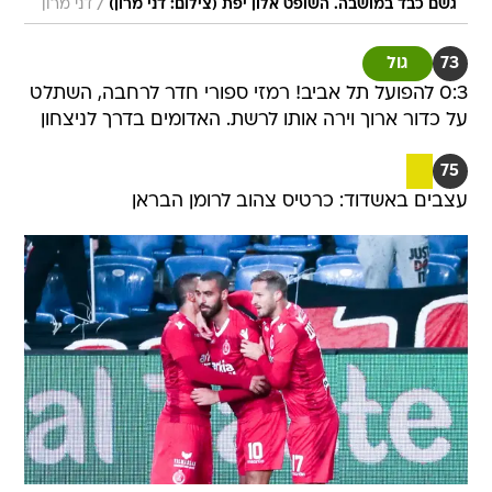
/
גשם כבד במושבה. השופט אלון יפת (צילום: דני מרון)
דני מרון
73
גול
0:3 להפועל תל אביב! רמזי ספורי חדר לרחבה, השתלט
על כדור ארוך וירה אותו לרשת. האדומים בדרך לניצחון
75
עצבים באשדוד: כרטיס צהוב לרומן הבראן