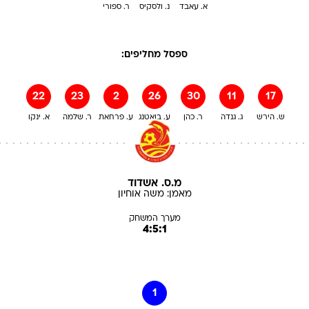
א. עאבד
נ. ולסקיס
ר. ספורי
ספסל מחליפים:
22
23
2
26
30
11
17
ש. הירש
ג. גנדה
ר. כהן
ע. בואטנג
ע. פרחאת
ר. שלמה
א. ינקו
מ.ס. אשדוד
מאמן:
משה
אוחיון
מערך המשחק
4:5:1
1