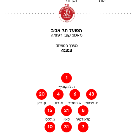
יפת
תקוה)
הפועל תל אביב
מאמן:
קובי
רפואה
מערך המשחק
4:3:3
1
ר. לבקוביץ'
20
4
6
43
מ. פרסמן
א. גוטליב
א. דגני
ע. כהן
15
21
8
קלאודמיר
קאיו
נ. לקס
10
31
7