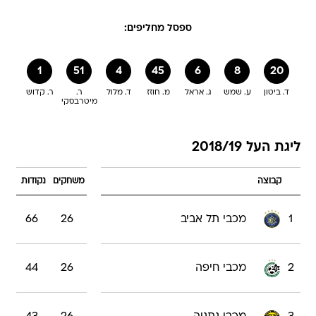
ספסל מחליפים:
1
51
4
45
6
8
20
ד. ביטון
ע. שמש
ג. אראל
מ. חוזז
ד. מלול
ר.
ר. קדוש
מיטרבסקי
ליגת העל 2018/19
קבוצה
משחקים
נקודות
1
מכבי תל אביב
26
66
2
מכבי חיפה
26
44