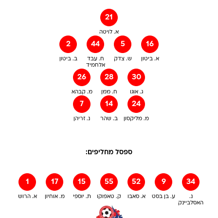
21
א. לויטה
2
44
5
16
א. ביטון
ש. צדק
ח. עבד
ב. ביטון
אלחמיד
26
28
30
ג. אוגו
ח. ממן
מ. קבהא
7
14
24
מ. מליקסון
ב. שהר
נ. זריהן
ספסל מחליפים:
1
17
15
55
52
9
34
נ.
ע. בן בסט
א. סאבו
ק. טאפוקו
ת. יוספי
מ. אוחיון
א. הרוש
האסלביינק