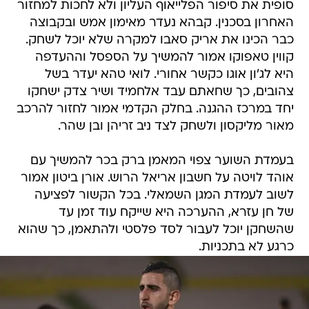
סופית את סיפור הפלייאוף העליון ולא לחכות למחזור
האחרון בסכנין. קבהא נעדר מאימון אמש ובקבוצה
כבר הכינו את אריק סאבו למקרה שלא יוכל לשחק.
קווין טאפוקו אמור להמשיך על הספסל וההעדפה
היא לג'ון אוגו כקשר אחורי. לואי טהא יעדר בשל
צהובים, כך שחאתם עבד אלחמיד ושיר צדק ישחקו
יחד במרכז ההגנה. בחלק הקדמי אמור לחזור להרכב
מאור מליקסון ולשחק לצד ניב זריהן ובן שהר.
בעמדת השוער צפוי המאמן ברק בכר להמשיך עם
אוהד לויטה על חשבון אריאל הרוש. אורן ביטון אמור
לשוב לעמדת המגן השמאלי. בכל הקשור לפציעה
של חן עזרא, ההערכה היא שייקח עוד זמן עד
שהשחקן יוכל לעבור לסד פלסטי ולהתאמן, כך שהוא
כרגע לא בתכניות.