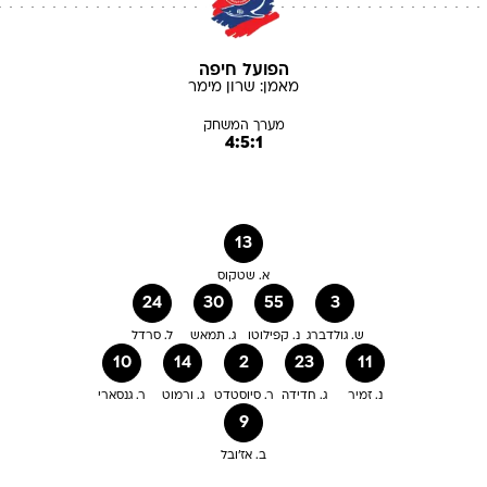
הפועל חיפה
מאמן:
שרון
מימר
מערך המשחק
4:5:1
13
א. שטקוס
24
30
55
3
ש. גולדברג
נ. קפילוטו
ג. תמאש
ל. סרדל
10
14
2
23
11
נ. זמיר
ג. חדידה
ר. סיוסטדט
ג. ורמוט
ר. גנסארי
9
ב. אז'ובל