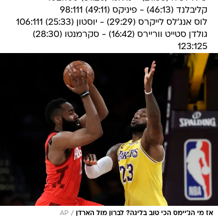
קליבלנד (46:13) - פיניקס (49:11) 98:111
לוס אנג'לס לייקרס (29:29) - יוסטון (25:33) 106:111
גולדן סטייט ווריירס (16:42) - סקרמנטו (28:30)
123:125
/
אז מי הג'יימס הכי טוב בליגה? לברון מול הארדן
AP