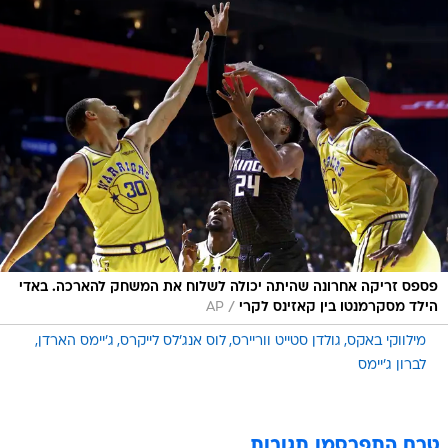
פספס זריקה אחרונה שהיתה יכולה לשלוח את המשחק להארכה. באדי
/
הילד מסקרמנטו בין קאזינס לקרי
AP
מילווקי באקס
גולדן סטייט ווריירס
לוס אנג'לס לייקרס
ג'יימס הארדן
לברון ג'יימס
טרם התפרסמו תגובות