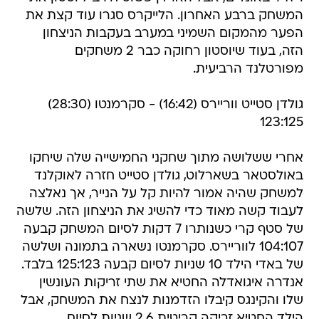
המשחק ברבע האחרון. הלייקרס סגרו עוד קצת את
הפער מהמקום השמיני במערב בעקבות הניצחון
הזה, בעוד שיוסטון רחוקה כבר 2 משחקים
מפורטלנד הרביעית.
גולדן סטייט ווריירס (16:42) - סקרמנטו (28:30)
123:125
אחרי ששלושה מתוך שחקני החמישייה שלה שיחקו
באולסטאר בשארלוט, גולדן סטייט חזרה לאוקלנד
למשחק שהיה אמור להיות קל על הנייר, אך נאלצה
לעבוד קשה מאוד כדי להשיג את הניצחון הזה. שלשה
של סטף קרי כשנותרו 7 דקות לסיום המשחק קבעה
104:107 לווריירס. סקרמנטו נשארה בתמונה ושלשה
של באדי הילד 10 שניות לסיום קבעה 125:123 בלבד.
אנדרה איגואדלה החטיא את שתי זריקות העונשין
שלו והקינגס קיבלו הזדמנות לנצח את המשחק, אבל
הילד החטיא זריקה קריטית 2.6 שניות לסיום