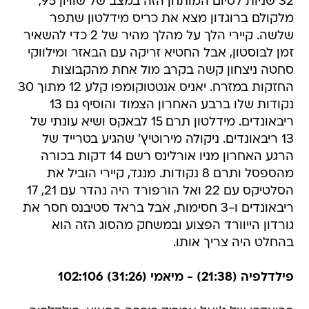
32 שניות לסיום המותחן הזה במצב של שוויון 95,
מלקולם ברוגדון מצא את כריס מידלטון שתפר
שלשה. קיירי הלך על מהלך מהיר של 2 כדי להשאיר
זמן לבוסטון, אבל החטיא זריקה עם הבאזר ומילווקי
סחטה ניצחון קשה בקרב מול אחת מהקבוצות
החזקות במזרח. יאניס אנטטוקומפו קלע 12 מתוך 30
נקודות שלו ברבע האחרון הצמוד והוסיף גם 13
ריבאונדים. מידלטון תרם 15 לבאקס ושיא עונתי של
13 ריבאונדים. ניקולה מירוטיץ' שהגיע בטרייד של
הרגע האחרון מניו אורלינס רשם 14 דקות בכורה
מהספסל ותרם 8 נקודות. מנגד, קיירי הוביל את
הסלטיקס עם 22 ואל הורפורד היה נהדר עם 21, 17
ריבאונדים ו-3 חסימות, אבל בראד סטיבנס חסר את
גורדון הייוורד הפצוע ובמשחק מהסוג הזה הוא
בהחלט היה צריך אותו.
פילדלפיה (21:38) - מיאמי (31:26) 102:106