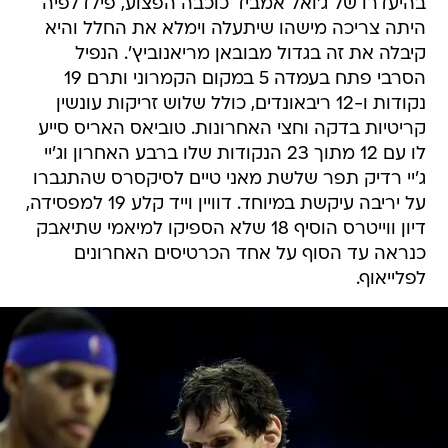
בהיעדרו של ג'ואל אמביד כוכבה הפצוע, פילדלפיה
היתה צריכה מישהו שיתעלה וימלא את החלל והיא
קיבלה את זה בגדול מבובאן מריאנוביץ'. הנפיל
הסרבי פתח בעמדה 5 במקום הקמרוני ותרם 19
נקודות ו-12 ריבאונדים, כולל שלוש זריקות עונשין
קריטיות בדקה וחצי האחרונות. טוביאס האריס סייע
לו עם 12 מתוך 23 הנקודות שלו ברבע האחרון וג'יי
ג'יי רדיק תפר שלשת מאני טיים לסיקסרס שהתגברו
על יריבה עיקשת במיוחד. דוויין וייד קלע 19 למפסידה,
דיון ווייטרס הוסיף 18 שלא הספיקו למיאמי שתיאבק
כנראה עד הסוף על אחד הכרטיסים האחרונים
לפלייאוף.