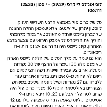
לוס אנג'לס לייקרס (29:29) - יוסטון (25:33)
106:111
סל של כריס פול באמצא הרבע השלישי העניק
ליוסטון יתרון של 60:79. אלא שמכאן החלה ההצגה
של לברון ג'יימס שחזר מהאולסטאר במוד מלחמתי
והוליך את הלייקרס לקאמבק הירואי עם 16:28 ברבע
האחרון. קינג ג'יימס היה נהדר עם 29 נקודות ו-11
ריבאונדים.
הוא גם שמר על מלך הסלים של הליגה ג'יימס הארדן
שאומנם קלע 30 ושמר על הרצף של 30 נקודות
ומעלה, אך ביצע עבירה שישית דקה וחצי לסיום וגם
רשם לא פחות מ-8 איבודים. ברנדון אינגרם עזר
ללברון עם 27 נקודות וקייל קוזמה שכיכב במשחק
הצעירים באולסטאר הוסיף 18. מנגד, כריס פול היה
קרוב לטריפל דאבל עם 23, 10 ריבאונדים ו-9
אסיסטים. קלינט קאפלה חזר מהפציעה שלו עם 12
ו-11 ריבאונדים, אבל הארדן פשוט חירב ליוסטון את