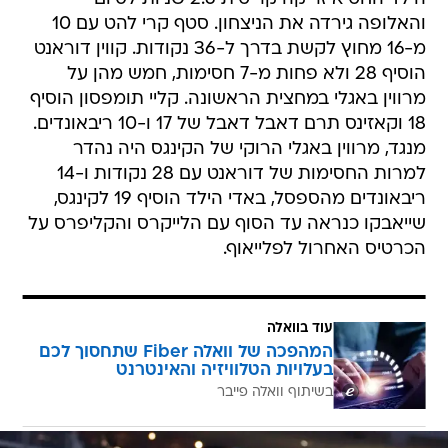
והאלופה גירדה את הניצחון. סטף קרי להט עם 10
מ-16 מחוץ לקשת בדרך ל-36 נקודות. קווין דוראנט
הוסיף 28 ולא פחות מ-7 חסימות, חמש מהן על
מרווין באגלי במחצית הראשונה. קליי תומפסון הוסיף
18 וקאזינס תרם דאבל דאבל של 17 ו-10 ריבאונדים.
מנגד, מרווין באגלי הרוקי של הקינגס היה נהדר
למרות החסימות של דוראנט עם 28 נקודות ו-14
ריבאונדים מהספסל, באדי הילד הוסיף 19 לקינגס,
שייאבקו כנראה עד הסוף עם הלייקרס והקליפרס על
הכרטיס האחרול לפלייאוף.
עוד בוואלה
המהפכה של וואלה Fiber שתחסוך לכם
בעלויות הטלוויזיה והאינטרנט
בשיתוף וואלה פייבר