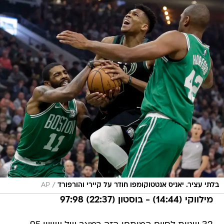
/
בלתי עציר. יאניס אנטטוקומפו חודר על קיירי והורפורד
AP
מילווקי (14:44) - בוסטון (22:37) 97:98