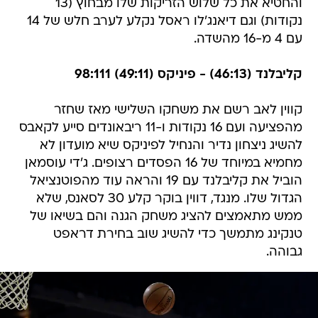
והחטיא את כל שלוש הזריקות שלו מבחוץ (13
נקודות) וגם דיאנג'לו ראסל נקלע לערב חלש של 14
עם 4 מ-16 מהשדה.
קליבלנד (46:13) - פיניקס (49:11) 98:111
קווין לאב רשם את משחקו השלישי מאז שחזר
מהפציעה ועם 16 נקודות ו-11 ריבאונדים סייע לקאבס
להשיג ניצחון נדיר והנחיל לפיניקס שיא מועדון לא
מחמיא במיוחד של 16 הפסדים רצופים. ג'די עוסמאן
הוביל את קליבלנד עם 19 והראה עוד מהפוטנציאל
הגדול שלו. מנגד, דווין בוקר קלע 30 לסאנס, שלא
ממש מתאמצים להציג משחק הגנה והם בשיאו של
טנקינג מתמשך כדי להשיג שוב בחירת דראפט
גבוהה.