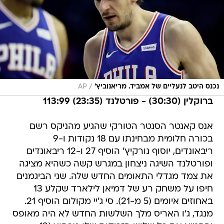
/
נכנס היטב לנעליים של אמביד. מריאנוביץ'
AP
ברוקלין (30:30) - פורטלנד (23:35) 113:99
אנס קאנטר הסנטר הטורקי שהגיע מהניקס רשם
בכורה חלומית מבחינתו עם 18 נקודות ו-9
ריבאונדים, יוסוף נורקיץ' הוסיף 27 ו-12 ריבאונדים
ופורטלנד השיגה ניצחון במגרש קשה כשהיא מציגה
את צמד מגדלי התאומים החדש שלה. שני הביגמנים
חיפו על משחק רע של דמיאן לילארד שקלע 13
באחוזים איומים (5 מ-21). סי ג'יי מקולום הוסיף 21.
מנגד, ג'ו האריס מלך השלשות החדש לא היה מאופס