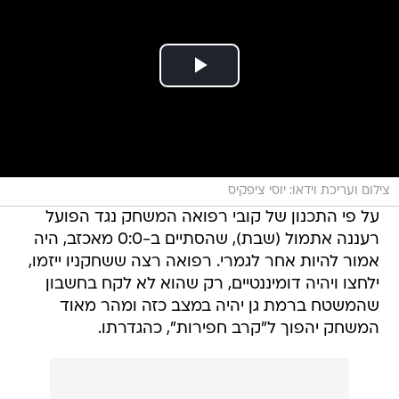
צילום ועריכת וידאו: יוסי ציפקיס
על פי התכנון של קובי רפואה המשחק נגד הפועל
רעננה אתמול (שבת), שהסתיים ב-0:0 מאכזב, היה
אמור להיות אחר לגמרי. רפואה רצה ששחקניו ייזמו,
ילחצו ויהיה דומיננטיים, רק שהוא לא לקח בחשבון
שהמשטח ברמת גן יהיה במצב כזה ומהר מאוד
המשחק יהפוך ל"קרב חפירות", כהגדרתו.