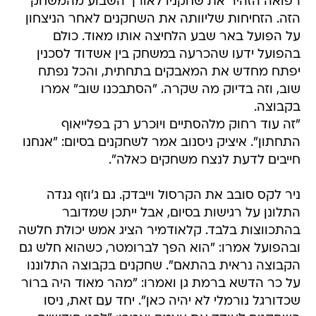
רפואה הזהיר את שחקניו לאורך השבוע מהמשחק
הזה. הזחיחות שליוותה את השחקנים לאחר הניצחון
על הפועל באר שבע הלחיצה אותו מאוד. כולם
בהפועל ידעו שהכרעה במשחק בין אשדוד לסכנין
יפתח מחדש את המאבקים בתחתית, והכל נפתח
שוב, וזה בדיוק מה שקרה. "הסתבכנו שוב" אמרו
בקבוצה.
"זה עוד רחוק מלהסתיים ויוכרע רק בפלייאוף
התחתון". איציק ניסנוב אמר לשחקנים בסיום: "אנחנו
חייבים לדעת לנצח משחקים כאלה".
ניר לקס סובב את הקרסול וייבדק. גם ג'וזף גנדה
התלונן על רגישות בסיום, אבל ייתכן שמדובר
בהתכווצות בלבד. קלאודמיר הציג אמש יכולת חלשה
ובהפועל אמרו: "הוא הפך לברומטר, כשהוא חלש גם
הקבוצה נראית בהתאם". שחקנים בקבוצה התלוננו
על כר הדשא ברמת גן ואמרו: "מהר מאוד היה ברור
שכדורגל נורמלי לא יהיה כאן". יחד עם זאת, ניסו