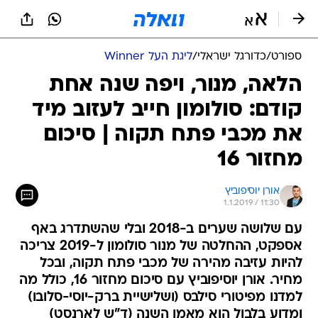
ספורט
/
כדורגל ישראלי
/
ליגת העל Winner
הלאה, מנור, ויפה שנה אחת
קודם: סולומון חייב לעזוב מיד
את מכבי פתח תקוה | סיכום
מחזור 16
אורן יוסיפוביץ
1.1.2019 / 11:30
עם שלושה שערים ב-2018 ובלי שהשתדרג באף
אספקט, ההחלטה של מנור סולומון ל-2019 צריכה
להיות עזיבה מהירה של מכבי פתח תקוה, ובכל
מחיר. אורן יוסיפוביץ עם סיכום מחזור 16, כולל מה
למדנו מפיטורי סילבס (ושלישיית ברק-יוסי-סלובו)
ומדוע בלבול הוא מאמן השנה (ד"ש לארנסט)