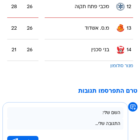
12
מכבי פתח תקוה
26
28
13
מ.ס. אשדוד
26
22
14
בני סכנין
26
21
מנור סולומון
טרם התפרסמו תגובות