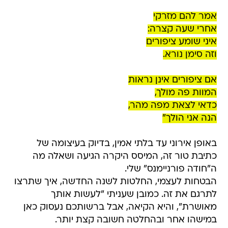
אמר להם מזרקי
אחרי שעה קצרה:
איני שומע ציפורים
וזה סימן נורא.
אם ציפורים אינן נראות
המוות פה מולך,
כדאי לצאת מפה מהר,
הנה אני הולך"
באופן אירוני עד בלתי אמין, בדיוק בעיצומה של
כתיבת טור זה, המיסס היקרה הגיעה ושאלה מה
ה"חודה פורניימנס" שלי.
הבטחות לעצמי, החלטות לשנה החדשה, איך שתרצו
לתרגם את זה. כמובן שעניתי "לעשות אותך
מאושרת", והיא הקיאה, אבל ברשותכם נעסוק כאן
במישהו אחר ובהחלטה חשובה קצת יותר.