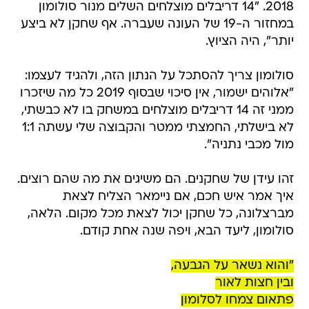
2018. "14 דריבלים מוצלחים השלים מנור סולומון
במחזור ה-19 של העונה שעברה. אף שחקן לא ביצע
יותר", היה הציוץ.
סולומון צריך להסתכל על הנתון הזה, ולהגיד לעצמו:
"אלוהים ישמור, אין סיכוי שבסוף 2019 כל מה שיזכרו
ממני זה 14 דריבלים מוצלחים במשחק בו לא כבשתי,
לא בישלתי, החמצתי ממטר והקבוצה שלי עשתה 1:1
מול מכבי נתניה".
זהו עידן של שחקנים. הם משיגים את מה שהם רוצים.
איך אמר איש חכם, אם ניימאר הצליח לצאת
מברצלונה, כל שחקן יכול לצאת מכל מקום. הלאה,
סולומון, ליעד הבא, ויפה שנה אחת קודם.
"והוא נשאר על הגבעה,
ובין חצות לאור
פתאום צמחו לסלומון