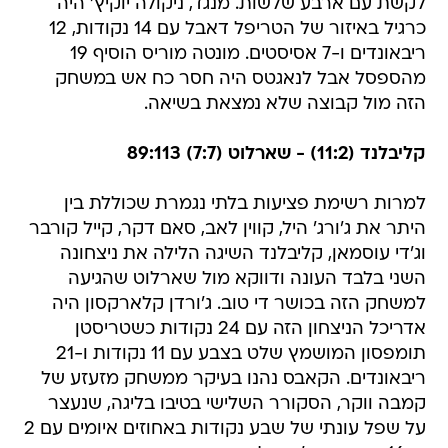
לקשת עם ארבע שלשות. מנגד, ניקולה יוקיץ' היה
כרגיל באיזור של הטריפל דאבל עם 14 נקודות, 12
ריבאונדים ו-7 אסיסטים. מונטה מוריס הוסיף 19
מהספסל אבל לנאגטס היה חסר כח אש במשחק
הזה מול קבוצה שלא נמצאת בשיאה.
קליבלנד (11:2) - שארלוט (7:7) 89:113
למרות רשימת פציעות בלתי נגמרת שכוללת בין
היתר את ג'ורג' היל, קווין לאב, סאם דקר, קייל קורבר
וג'די עוסמאן, קליבלנד השיגה הלילה את ניצחונה
השני בלבד העונה ודווקא מול שארלוט שהגיעה
למשחק הזה בכושר די טוב. ג'ורדן קלארקסון היה
אדריכל הניצחון הזה עם 24 נקודות כשטריסטן
תומפסון המושמץ שלט בצבע עם 11 נקודות ו-21
ריבאונדים. הקאבס נהנו בעיקר ממשחק מזעזע של
קמבה ווקר, הסקורר השלישי בטיבו בליגה, שנעצר
על שפל עונתי של שבע נקודות באחוזים איומים עם 2