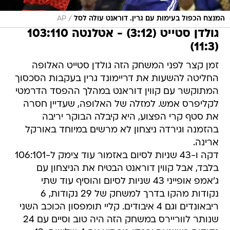
/
המנצח הכפול בעימות עם גרין. דוראנט עולה לסל
AP
גולדן סטייט (3:12) - אטלנטה 103:110
(11:3)
זמן קצר לפני המשחק הזה גולדן סטייט האלופה
החליטה להשעות את דריימונד גרין בעקבות הסכסוך
המתוקשר עם קווין דוראנט במהלך ההפסד הדרמטי
לקליפרס אמש. למזלה של האלופה, שעדיין חסרה
את סטף קרי הפצוע, היא קיבלה הבוקר יריבה
בהזמנה וגירדה ניצחון לא מרשים במיוחד באורקל
ארינה.
דקה ו-43 שניות לסיום באזמור עוד צימק ל-106:101
בלבד, אבל קווין דוראנט הבטיח את הניצחון עם
ג'אמפ אופייני 43 שניות לסיום והוסיף עוד שתי
נקודות מהקו בדרך למשחק של 29 נקודות, 6
ריבאונדים וגם 4 איבודים. קליי תומפסון הכוכב השני
שנותר לווריירס במשחק הזה היה טוב וסיים עם 24