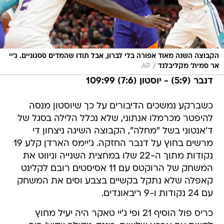
הקבוצה השנה מאוד אפורה בלי לברון, אבל תודו שהמדים ססגוניים. ג'יי
/
אר סמית' מקליבלנד
AP
דנבר (5:9) - יוסטון (7:6) 109:99
כשברקע נמשכים הדיבורים על כך שיוסטון מנסה
להיפטר מכרמלו אנתוני, שלא נכלל הלילה בסגל של
ד'אנטוני בשל "מחלה", הקבוצה השיגה ניצחון די
מרשים בחוץ על דנבר החזקה. ג'יימס הארדן קלע 19
נקודות מתוך ה-22 שלו במחצית השנייה וניווט את
המשחק של הרוקטס עם 11 אסיסטים רובם לקלינט
קאפלה שלא נתקל בקשיים בצבע וסים את המשחק
עם 24 נקודות ו-9 ריבאונדים.
כריס פול הוסיף 21 ופי ג'יי טאקר היה יעיל מחוץ